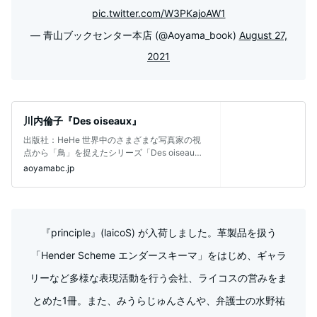
pic.twitter.com/W3PKajoAW1
— 青山ブックセンター本店 (@Aoyama_book)
August 27,
2021
川内倫子『Des oiseaux』
出版社：HeHe 世界中のさまざまな写真家の視
点から「鳥」を捉えたシリーズ「Des oiseau
x」。 2020年４月、川
aoyamabc.jp
『principle』(laicoS) が入荷しました。革製品を扱う
「Hender Scheme エンダースキーマ」をはじめ、ギャラ
リーなど多様な表現活動を行う会社、ライコスの営みをま
とめた1冊。また、みうらじゅんさんや、弁護士の水野祐