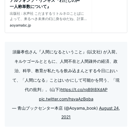
アルフォンソ・リンギス『わたしの声
一人称単数について』
出版社 ‏: ‎水声社 こだまするリトルネロことばに
よって、来るべき未来の幻に身をゆだね、計算
や利害の支配する世界と訣別す
aoyamabc.jp
須藤孝也さん『人間になるということ』(以文社) が入荷。
キルケゴールとともに、人間不在と人間疎外の経済、政
治、科学、教育が私たちを飲み込まんとする今日におい
て、「人間になる」ことはいかにして可能かを問う、「現
代の批判」。(山下)
https://t.co/rqB9I8XdAP
pic.twitter.com/hsvaAzBqba
— 青山ブックセンター本店 (@Aoyama_book)
August 24,
2021