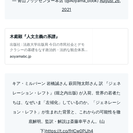
— 青山ブックセンター本店 (@Aoyama_book)
August 26,
2021
木庭顕『人文主義の系譜』
出版社 :‎ 法政大学出版局 今日の市民社会とデモ
クラシーの基礎をなす政治的・法的な観念体系
は、ギリシャ・ローマの知的遺産
aoyamabc.jp
キア・ミルバーン 岩橋誠さん 萩田翔太郎さん 訳 『ジェネ
レーション・レフト』(堀之内出版) が入荷。世界の若者た
ちは、なぜいま「左傾化」しているのか。「ジェネレーシ
ョン・レフト」が生まれた背景と、これからの可能性を徹
底解明。監訳・解説は斎藤幸平さん。(山
下)
https://t.co/fHCw0PiJh4