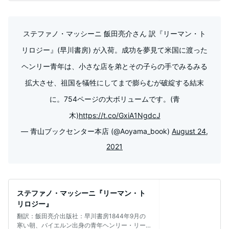
ステファノ・マッシーニ 飯田亮介さん 訳『リーマン・ト
リロジー』(早川書房) が入荷。成功を夢見て米国に渡った
ヘンリー青年は、小さな店を弟とその子らの手でみるみる
拡大させ、祖国を犠牲にしてまで膨らむが破綻する結末
に。754ページの大ボリュームです。(青
木)
https://t.co/GxiA1NgdcJ
— 青山ブックセンター本店 (@Aoyama_book)
August 24,
2021
ステファノ・マッシーニ『リーマン・ト
リロジー』
翻訳：飯田亮介出版社：早川書房1844年9月の
寒い朝、バイエルン出身の青年ヘンリー・リー