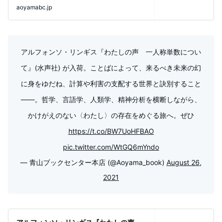
マンは新しい生活を夢見て、ニューヨ
aoyamabc.jp
アルフォンソ・リンギス『わたしの声 一人称単数につい
て』(水声社) が入荷。ことばによって、来るべき未来の幻
に身をゆだね、計算や利害の支配する世界と訣別すること
――。哲学、言語学、人類学、精神分析を横断しながら、
かけがえのない〈わたし〉の存在をめぐる旅へ。ぜひ
https://t.co/BW7UoHFBAO
pic.twitter.com/WtGQ6mYndo
— 青山ブックセンター本店 (@Aoyama_book)
August 26,
2021