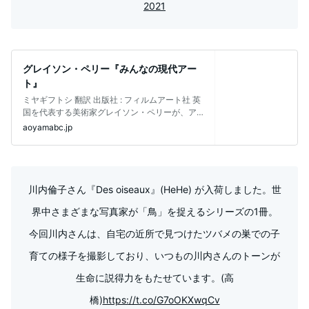
2021
グレイソン・ペリー『みんなの現代アー
ト』
ミヤギフトシ 翻訳 出版社‏ :‎ フィルムアート社 英
国を代表する美術家グレイソン・ペリーが、ア
ートに関する素朴な疑問に
aoyamabc.jp
川内倫子さん『Des oiseaux』(HeHe) が入荷しました。世
界中さまざまな写真家が「鳥」を捉えるシリーズの1冊。
今回川内さんは、自宅の近所で見つけたツバメの巣での子
育ての様子を撮影しており、いつもの川内さんのトーンが
生命に説得力をもたせています。(高
橋)
https://t.co/G7oOKXwqCv