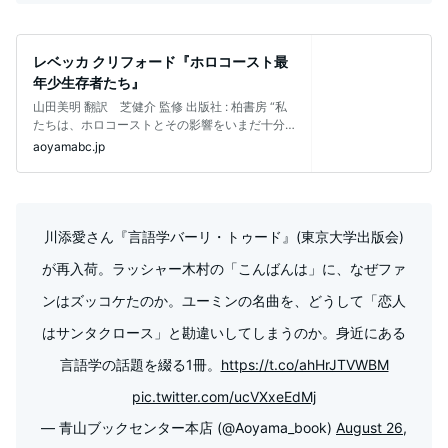
レベッカ クリフォード『ホロコースト最
年少生存者たち』
山田美明 翻訳 芝健介 監修 出版社‏ :‎ 柏書房 “私
たちは、ホロコーストとその影響をいまだ十分
には理解していない"(
aoyamabc.jp
川添愛さん『言語学バーリ・トゥード』(東京大学出版会)
が再入荷。ラッシャー木村の「こんばんは」に、なぜファ
ンはズッコケたのか。ユーミンの名曲を、どうして「恋人
はサンタクロース」と勘違いしてしまうのか。身近にある
言語学の話題を綴る1冊。
https://t.co/ahHrJTVWBM
pic.twitter.com/ucVXxeEdMj
— 青山ブックセンター本店 (@Aoyama_book)
August 26,