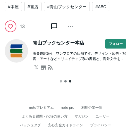
#本屋
#書店
#青山ブックセンター
#ABC
13
青山ブックセンター本店
フォロー
表参道駅5分、ワンフロアの店舗です。デザイン・広告・写
真・アートなどクリエイティブ系の書籍と、海外文学をは
じめとした文芸や人文書が充実。本を通じた学び場として
のスクールも併設しており、著者を招いたイベントも開催
しています。ビル内に駐車場有。
noteプレミアム
note pro
利用企業一覧
よくある質問・noteの使い方
マガジン
ユーザー
ハッシュタグ
安心安全ガイドライン
プライバシー