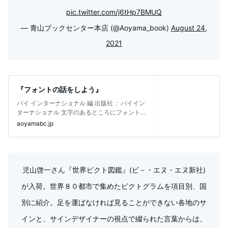
pic.twitter.com/j6tHp7BMUQ
— 青山ブックセンター本店 (@Aoyama_book)
August 24,
2021
『フォントの話をしよう』
パイ インターナショナル 編 出版社 ‏ : ‎ パイイン
ターナショナル 文字のあるところにフォントあ
り。デザインやことば
aoyamabc.jp
児山啓一さん『世界ピクト図鑑』(ビ－・エヌ・エヌ新社)
が入荷。世界８０都市で集めたピクトグラムを項目別、国
別に紹介。足を運ばなければ見ることができない各地のサ
インと、サインデザイナーの視点で綴られた言葉からは、