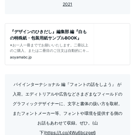
2021
『デザインのひきだし』編集部 編『白も
の特殊紙・包装用紙サンプルBOOK』
※お一人一冊まででお願いいたします。二冊以上
のご購入、または二冊目のご注文は自動的にキ
ャンセルいたします。ご了承ください。
aoyamabc.jp
パイインターナショナル 編『フォントの話をしよう』 が
入荷。エディトリアルや広告などさまざまなフィールドの
グラフィックデザイナーに、文字と書体の扱い方を取材。
またフォントメーカー等、フォントや環境を提供する側の
お話もあわせて収録。ぜひ。(山
下)
https://t.co/4Wu6bczge6