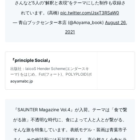
さんなど5人の”解釈と表現”をテーマにした制作も収録さ
れています。(高橋)
pic.twitter.com/JsxT3RSaW0
— 青山ブックセンター本店 (@Aoyama_book)
August 26,
2021
『principle Social』
出版社：laicoS Hender Scheme(エンダースキ
ーマ) をはじめ、Fot(フォート)、POLYPLOID(ポ
aoyamabc.jp
『SAUNTER Magazine Vol.4』が入荷。テーマは「食で繋
がる旅」不透明な時代に、食によって人と人とが繋がる、
そんな旅を特集しています。表紙モデル・装画は青葉市子
さん。その他誌面には石川直樹さん、高山都さん小倉ヒラ