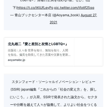
下)
https://t.co/tKiUfLeyPo
pic.twitter.com/tfotlf25qq
— 青山ブックセンター本店 (@Aoyama_book)
August 27,
2021
北丸雄二『愛と差別と友情とLGBTQ+』
出版社 ‏: ‎人々舎 世界を知り、無知を知り、人間
を知る。偏見を助長してきた言葉や文脈を更新
し、日本で流通してきた「LG
aoyamabc.jp
スタンフォード・ソーシャルイノベーション・レビュー
(SSIR) japan編集『これからの「社会の変え方」を、探し
にいこう。』が入荷。SSIRで発表された論文から、セクタ
ーや分断を越えて人々が協働して、よりよい社会をつくる