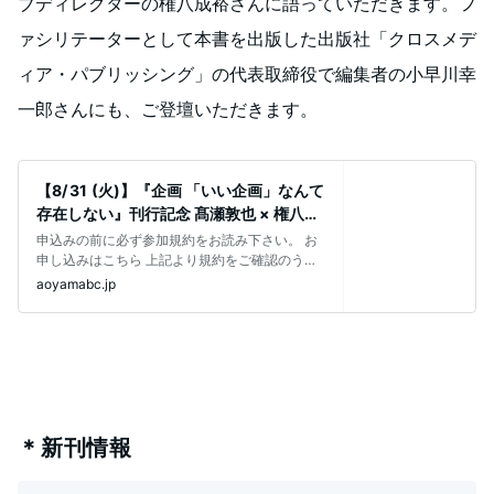
ブディレクターの権八成裕さんに語っていただきます。フ
ァシリテーターとして本書を出版した出版社「クロスメデ
ィア・パブリッシング」の代表取締役で編集者の小早川幸
一郎さんにも、ご登壇いただきます。
【8/ 31 (火)】『企画 「いい企画」なんて
存在しない』刊行記念 髙瀬敦也 × 権八成
裕 × 小早川幸一郎トークイベント 「人の
申込みの前に必ず参加規約をお読み下さい。 お
心が動
申し込みはこちら 上記より規約をご確認のう
え、予約ページに移動してお申し込みく
aoyamabc.jp
＊新刊情報