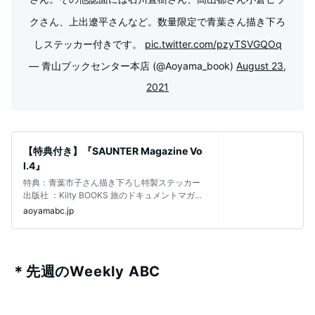
クさん、上出遼平さんなど。数量限定で青葉さん描き下ろ
しステッカー付きです。
pic.twitter.com/pzyTSVGQOq
— 青山ブックセンター本店 (@Aoyama_book)
August 23,
2021
【特典付き】『SAUNTER Magazine Vo
l.4』
特典：青葉市子さん描き下ろし特製ステッカー
出版社 ：‎Kilty BOOKS 旅のドキュメントマガジ
ン、日本屋久島発「サ
aoyamabc.jp
＊先週のWeekly ABC