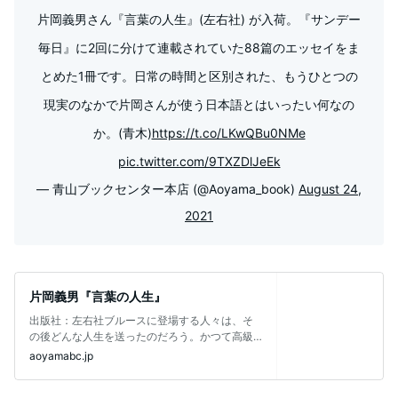
片岡義男さん『言葉の人生』(左右社) が入荷。『サンデー
毎日』に2回に分けて連載されていた88篇のエッセイをま
とめた1冊です。日常の時間と区別された、もうひとつの
現実のなかで片岡さんが使う日本語とはいったい何なの
か。(青木)
https://t.co/LKwQBu0NMe
pic.twitter.com/9TXZDlJeEk
— 青山ブックセンター本店 (@Aoyama_book)
August 24,
2021
片岡義男『言葉の人生』
出版社：左右社ブルースに登場する人々は、そ
の後どんな人生を送ったのだろう。かつて高級
で輝かしく特別だった「ケーキ」という単
aoyamabc.jp