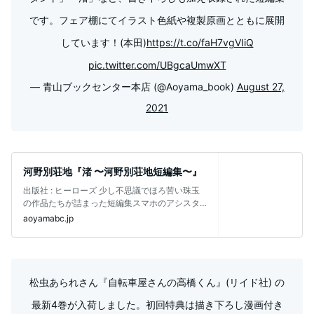
です。フェア棚にてイラスト色紙や複製原画とともに展開
しています！(本田)
https://t.co/faH7vgVIiQ
pic.twitter.com/UBgcaUmwXT
— 青山ブックセンター本店 (@Aoyama_book)
August 27,
2021
河野別荘地『渚 〜河野別荘地短編集〜』
出版社 ‏: ‎ヒーローズ 少し不思議でほろ苦い珠玉
の作品たちが詰まった短編集スマホのアシスタ
ントAIとの小旅行を楽しむ「
aoyamabc.jp
松虫あられさん『自転車屋さんの高橋くん』(リイド社) の
最新4巻が入荷しました。初回特典は描き下ろし漫画付き