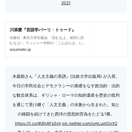
2021
川添愛『言語学バーリ・トゥード』
出版社 ‏:‎ 東京大学出版会 「読むなよ、絶対に読
むなよ! 」ラッシャー木村の「こんばんは」に、
なぜファンはズッコケたの
aoyamabc.jp
木庭顕さん『人文主義の系譜』(法政大学出版局) が入荷。
今日の市民社会とデモクラシーの基礎をなす政治的・法的
な観念体系は、ギリシャ・ローマの知的遺産を歴史の批判
を通じて受け継ぐ「人文主義」の水脈から生まれた。知と
の格闘を続けてきた西洋の思想的営為をたどる1冊。
https://t.co/jK8hAFsSvh
pic.twitter.com/umLuotOxX2