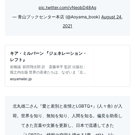
pic.twitter.com/vNeobD48Ag
— 青山ブックセンター本店 (@Aoyama_book)
August 24,
2021
キア・ミルバーン 『ジェネレーション・
レフト』
岩橋誠 萩田翔太郎 訳 斎藤幸平 監訳 出版社 :
堀之内出版 世界の若者たちは、なぜいま「左傾
化」
aoyamabc.jp
北丸雄二さん『愛と差別と友情とLGBTQ+』(人々舎) が入
荷。世界を知り、無知を知り、人間を知る。偏見を助長し
てきた言葉や文脈を更新し、日本で流通してきた
「LGBTQ+」情報の空洞を埋める1冊。ぜひ。(山