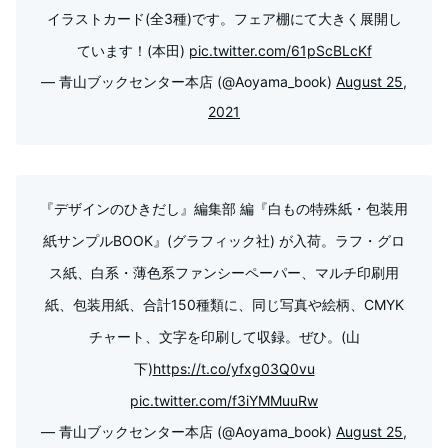
イラストカード(全3種)です。フェア棚にて大きく展開し
ています！(本田)
pic.twitter.com/61pScBLcKf
— 青山ブックセンター本店 (@Aoyama_book)
August 25,
2021
『デザインのひきだし』編集部 編『白もの特殊紙・包装用
紙サンプルBOOK』(グラフィック社) が入荷。ラフ・グロ
ス紙、白系・薄色系ファンシーペーパー、マルチ印刷用
紙、包装用紙、合計150種類に、同じ写真や絵柄、CMYK
チャート、文字を印刷して収録。ぜひ。(山
下)
https://t.co/yfxg03Q0vu
pic.twitter.com/f3iYMMuuRw
— 青山ブックセンター本店 (@Aoyama_book)
August 25,