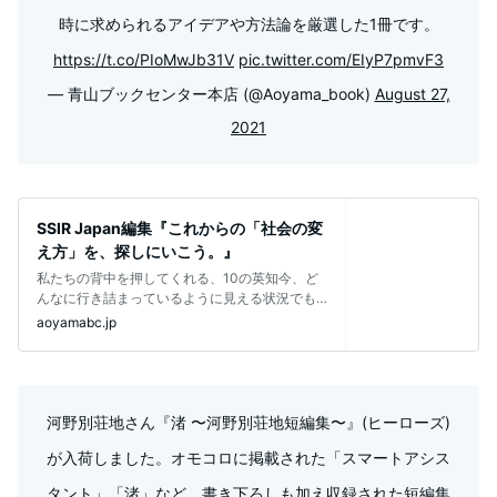
時に求められるアイデアや方法論を厳選した1冊です。
https://t.co/PIoMwJb31V
pic.twitter.com/EIyP7pmvF3
— 青山ブックセンター本店 (@Aoyama_book)
August 27,
2021
SSIR Japan編集『これからの「社会の変
え方」を、探しにいこう。』
私たちの背中を押してくれる、10の英知今、ど
んなに行き詰まっているように見える状況でも
社会をよくする解決策は、世界中でまだ
aoyamabc.jp
河野別荘地さん『渚 〜河野別荘地短編集〜』(ヒーローズ)
が入荷しました。オモコロに掲載された「スマートアシス
タント」「渚」など、書き下ろしも加え収録された短編集