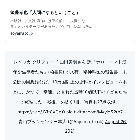
須藤孝也『人間になるということ』
出版社 ‏: ‎以文社 西洋には伝統的に「人間にな
る」というテーマがあった。だが前世紀にはそ
れを否定して「人間の終焉」が言
aoyamabc.jp
レベッカ クリフォード 山田美明さん 訳『ホロコースト最
年少生存者たち』(柏書房) が入荷。精神科医の報告書、未
公開の回想録など、10カ国以上の史料とインタビューをも
とに、かつて「幸運」とされた当時10歳以下の子どもたち
が経験した「戦後」を描く1冊。写真も27点収録。
https://t.co/JYft8yQnj0
pic.twitter.com/Myyig52rb7
— 青山ブックセンター本店 (@Aoyama_book)
August 26,
2021