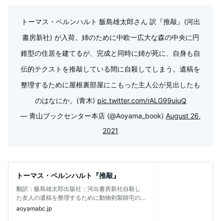
トーマス・ベルンハルト 飯島雄太郎さん 訳『推敲』(河出
書房新社) が入荷。姉のために中欧一広大な森の中央に円
錐型の住居を建てるが、完成と同時に姉が死に、自身も自
伝的テクストを推敲している間に自殺してしまう。遺稿を
整理するために屋根裏部屋にこもった主人公が見出したも
のはなにか。(青木)
pic.twitter.com/rALG99uiuQ
— 青山ブックセンター本店 (@Aoyama_book)
August 26,
2021
トーマス・ベルンハルト『推敲』
翻訳：飯島雄太郎出版社：河出書房新社自殺し
た友人の遺稿を整理するために動物剥製師宅の
屋根裏部屋にこもった主人公が見出したも
aoyamabc.jp