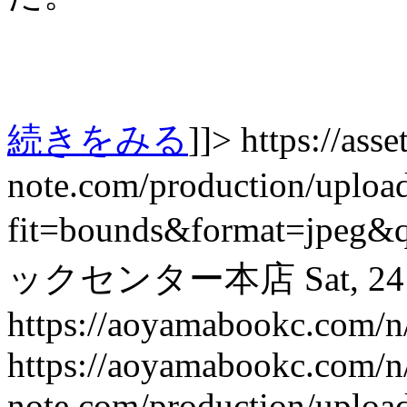
続きをみる
]]>
https://asset
note.com/production/uplo
fit=bounds&format=jpeg&
ックセンター本店
Sat, 2
https://aoyamabookc.com/
https://aoyamabookc.com/
note.com/production/uplo