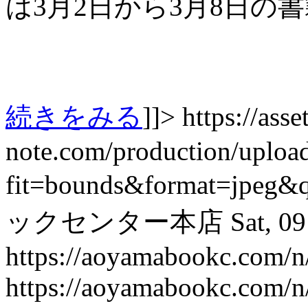
は3月2日から3月8日の
続きをみる
]]>
https://asset
note.com/production/uplo
fit=bounds&format=jpeg&
ックセンター本店
Sat, 0
https://aoyamabookc.com/
https://aoyamabookc.com/