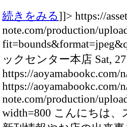
続きをみる
]]>
https://asset
note.com/production/uplo
fit=bounds&format=jpeg&
ックセンター本店
Sat, 2
https://aoyamabookc.com/
https://aoyamabookc.com/
note.com/production/uplo
width=800
こんにちは、