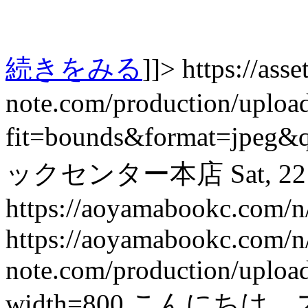
続きをみる
]]>
https://asset
note.com/production/uplo
fit=bounds&format=jpeg&
ックセンター本店
Sat, 2
https://aoyamabookc.com/
https://aoyamabookc.com/
note.com/production/uplo
width=800
こんにちは、