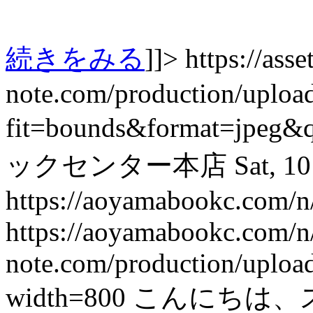
続きをみる
]]>
https://asset
note.com/production/uplo
fit=bounds&format=jpeg&
ックセンター本店
Sat, 1
https://aoyamabookc.com/n
https://aoyamabookc.com/n
note.com/production/uploa
width=800
こんにちは、