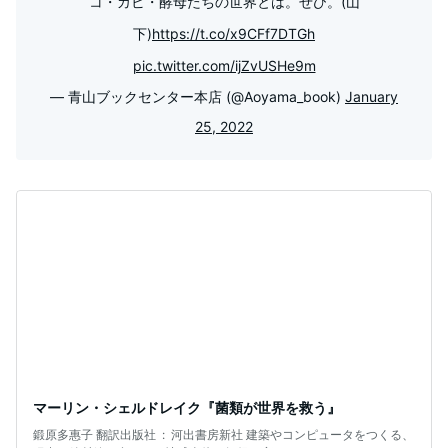
コ・カビ・酵母たちの世界とは。ぜひ。(山
下)
https://t.co/x9CFf7DTGh
pic.twitter.com/ijZvUSHe9m
— 青山ブックセンター本店 (@Aoyama_book)
January
25, 2022
マーリン・シェルドレイク『菌類が世界を救う』
鍛原多惠子 翻訳出版社 ‏ : ‎ 河出書房新社 建築やコンピュータをつくる、