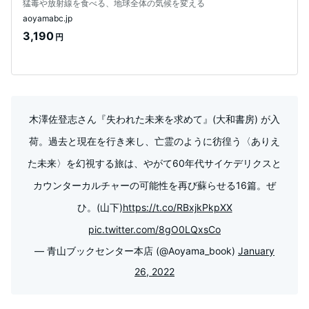
猛毒や放射線を食べる、地球全体の気候を変える
aoyamabc.jp
3,190
円
木澤佐登志さん『失われた未来を求めて』(大和書房) が入
荷。過去と現在を行き来し、亡霊のように彷徨う〈ありえ
た未来〉を幻視する旅は、やがて60年代サイケデリクスと
カウンターカルチャーの可能性を再び蘇らせる16篇。ぜ
ひ。(山下)
https://t.co/RBxjkPkpXX
pic.twitter.com/8gO0LQxsCo
— 青山ブックセンター本店 (@Aoyama_book)
January
26, 2022