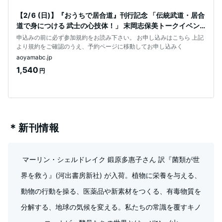
【2/ 6 (日)】『おうちで居合道』刊行記念 「伝統武道・居合
道で身につける 武士の心技体！」 末岡志保美トークイベン
ト ( 司会進行：
申込みの前に必ず参加規約をお読み下さい。 お申し込みはこちら 上記
より規約をご確認のうえ、予約ページに移動してお申し込みく
aoyamabc.jp
1,540
円
＊新刊情報
マーリン・シェルドレイク 鍛原多惠子さん 訳『菌類が世
界を救う』(河出書房新社) が入荷。植物に栄養を与える、
動物の行動を操る、医薬品や新素材をつくる、有毒物質を
分解する、地球の気候を変える。私たちの常識を覆すキノ