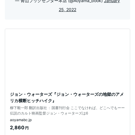
— 青山ブックセンター本店 (@Aoyama_book)
January
25, 2022
ジョン・ウォーターズ『ジョン・ウォーターズの地獄のアメ
リカ横断ヒッチハイク』
柳下毅一郎 翻訳出版社 ‏ : ‎ 国書刊行会 ここでなければ、どこへでもーー
伝説のカルト映画監督ジョン・ウォーターズは6
aoyamabc.jp
2,860
円