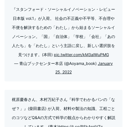
『スタンフォード・ソーシャルイノベーション・レビュー
日本版 vol.1』が入荷。 社会の不正義や不平等、不合理や
不便を解決するための「わたし」から始まるソーシャルイ
ノベーション。「国」「自治体」「学校」「会社」「あの
人たち」を「わたし」という主語に戻し、新しい選択肢を
見つけます。(本田)
pic.twitter.com/kM3alWuPMG
— 青山ブックセンター本店 (@Aoyama_book)
January
25, 2022
梶原慶春さん、木村万紀子さん『科学でわかるパンの「な
ぜ？」』(柴田書店) が入荷。材料や製法の知識、工程ごと
のコツなどQ&Aの方式で科学の観点からわかりやすく解説
しています。(青木)
https://t.co/PSkAroIVZc