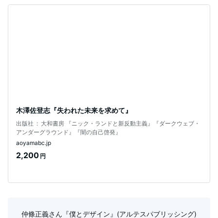
木澤佐登志『失われた未来を求めて』
出版社 ‏ : ‎ 大和書房 『ニック・ランドと新反動主義』『ダークウェブ・
アンダーグラウンド』『闇の自己啓発』
aoyamabc.jp
2,200
円
仲條正義さん『僕とデザイン』(アルテスパブリッシング)