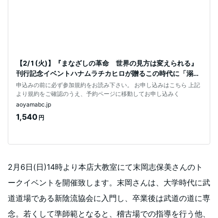
【2/ 1 (火)】『まなざしの革命 世界の見方は変えられる』
刊行記念イベントハナムラチカヒロが贈るこの時代に「溺れ
ない」ための選択と思考法
申込みの前に必ず参加規約をお読み下さい。 お申し込みはこちら 上記
より規約をご確認のうえ、予約ページに移動してお申し込みく
aoyamabc.jp
1,540
円
2月6日(日)14時より本店大教室にて末岡志保美さんのト
ークイベントを開催致します。末岡さんは、大学時代に武
道道場である新陰流協会に入門し、卒業後は武道の道に専
念。若くして準師範となると、稽古場での指導を行う他、