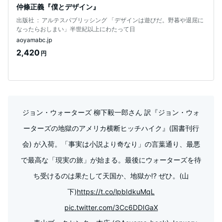
仲條正義『僕とデザイン』
出版社 ‏ : ‎ アルテスパブリッシング 「デザインは遊びだ。野暮や退屈に
なったらおしまい」半世紀以上にわたって日
aoyamabc.jp
2,420
円
ジョン・ウォーターズ 柳下毅一郎さん 訳『ジョン・ウォ
ーターズの地獄のアメリカ横断ヒッチハイク』(国書刊行
会) が入荷。「事実は小説より奇なり」の言葉通り、最悪
で最高な「現実の旅」が始まる。最後にウォーターズを待
ち受けるのは果たして天国か、地獄か!? ぜひ。(山
下)
https://t.co/lpbIdkuMqL
pic.twitter.com/3Cc6DDIGaX