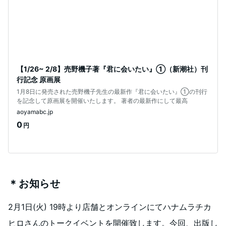
【1/26~ 2/8】売野機子著『君に会いたい』①（新潮社）刊
行記念 原画展
1月8日に発売された売野機子先生の最新作『君に会いたい』①の刊行
を記念して原画展を開催いたします。 著者の最新作にして最高
aoyamabc.jp
0
円
＊お知らせ
2月1日(火) 19時より店舗とオンラインにてハナムラチカ
ヒロさんのトークイベントを開催致します。今回、出版し