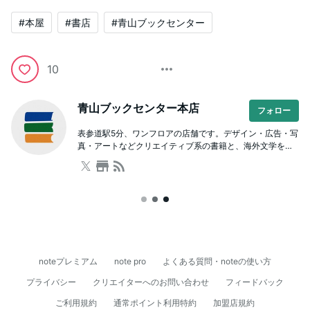
#本屋
#書店
#青山ブックセンター
10
青山ブックセンター本店
フォロー
表参道駅5分、ワンフロアの店舗です。デザイン・広告・写
真・アートなどクリエイティブ系の書籍と、海外文学をは
じめとした文芸や人文書が充実。本を通じた学び場として
のスクールも併設しており、著者を招いたイベントも開催
しています。ビル内に駐車場有。
noteプレミアム
note pro
よくある質問・noteの使い方
プライバシー
クリエイターへのお問い合わせ
フィードバック
ご利用規約
通常ポイント利用特約
加盟店規約