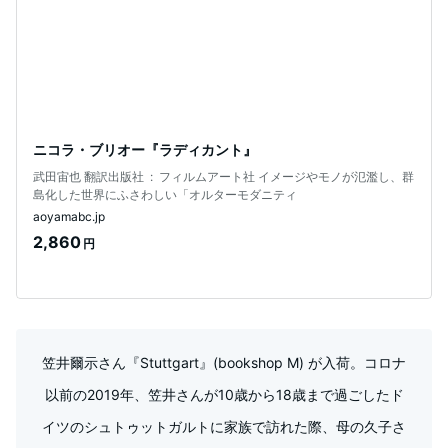
ニコラ・ブリオー『ラディカント』
武田宙也 翻訳出版社 ‏ : ‎ フィルムアート社 イメージやモノが氾濫し、群
島化した世界にふさわしい「オルターモダニティ
aoyamabc.jp
2,860
円
笠井爾示さん『Stuttgart』(bookshop M) が入荷。コロナ
以前の2019年、笠井さんが10歳から18歳まで過ごしたド
イツのシュトゥットガルトに家族で訪れた際、母の久子さ