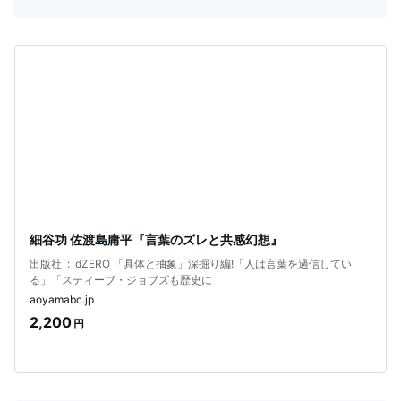
細谷功 佐渡島庸平『言葉のズレと共感幻想』
出版社 ‏ : ‎ dZERO 「具体と抽象」深掘り編!「人は言葉を過信してい
る」「スティーブ・ジョブズも歴史に
aoyamabc.jp
2,200
円