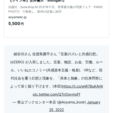
【サイン本】笠井爾示『Stuttgart』
出版社：bookshop M 2021年11月、世界最大級の写真フェア〈PARIS
PHOTO〉で発表し、欧州の読者に好評
aoyamabc.jp
5,500
円
細谷功さん 佐渡島庸平さん『言葉のズレと共感幻想』
(dZERO) が入荷しました。言葉、物語、お金、労働、ルー
ル、いいねエコノミー(共感資本主義・格差)、VRなど、現
代社会を覆う幻想と現象を、「具体と抽象」の往来問答に
よって深く掘り下げます。(本田)
https://t.co/wW7BuKAHIi
pic.twitter.com/QTnOsymoFf
— 青山ブックセンター本店 (@Aoyama_book)
January
25, 2022