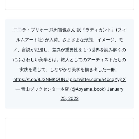
ニコラ・ブリオー 武田宙也さん 訳『ラディカント』(フィ
ルムアート社) が入荷。さまざまな形態、イメージ、モ
ノ、言説が氾濫し、差異が重要性をもつ世界を読み解くの
にふさわしい美学とは。旅人としてのアーティストたちの
実践を通して、しなやかな美学を描き出した一冊。
https://t.co/8J3NMKQUNU
pic.twitter.com/a4ccqYyj1X
— 青山ブックセンター本店 (@Aoyama_book)
January
25, 2022