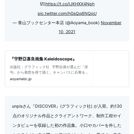
切)
https://t.co/IJKHXX4Nph
pic.twitter.com/hGsQq6NQqU
— 青山ブックセンター本店 (@Aoyama_book)
November
10, 2021
『宇野亞喜良画集 Kaleidoscope』
出版社：グラフィック社 宇野自身が選んだ「俳
句」から着想を得て描く。キャンバスに石膏を
塗り、下地をつくってか
aoyamabc.jp
unpisさん『DISCOVER』(グラフィック社) が入荷。約130
点のオリジナル作品とクライアントワーク、制作工程やイ
ンタビューを収録した初の作品集。小口やカバーを外した