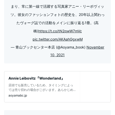
まり、常に第一線で活躍する写真家アニー・リーボヴィッ
ツ。彼女のファッションフォトの歴史を、20年以上関わっ
たヴォーグ誌での活動をメインに振り返る1冊。(高
橋)
https://t.co/tN2qwW7mVc
pic.twitter.com/AKAahGgxwM
— 青山ブックセンター本店 (@Aoyama_book)
November
10, 2021
Annie Leibovitz『Wonderland』
店頭でも販売しているため、タイミングによっ
ては売り切れの場合がございます。あらかじめ
ご了承ください。 出版社：PHAIDO
aoyamabc.jp