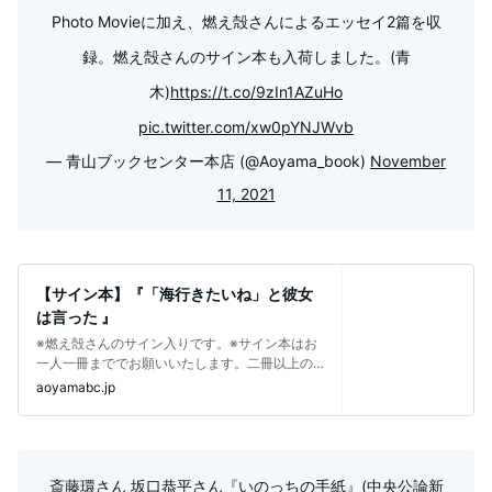
Photo Movieに加え、燃え殻さんによるエッセイ2篇を収
録。燃え殻さんのサイン本も入荷しました。(青
木)
https://t.co/9zIn1AZuHo
pic.twitter.com/xw0pYNJWvb
— 青山ブックセンター本店 (@Aoyama_book)
November
11, 2021
【サイン本】『「海行きたいね」と彼女
は言った 』
※燃え殻さんのサイン入りです。※サイン本はお
一人一冊まででお願いいたします。二冊以上の
ご購入、または二冊目のご注文は自動的
aoyamabc.jp
斎藤環さん 坂口恭平さん『いのっちの手紙』(中央公論新