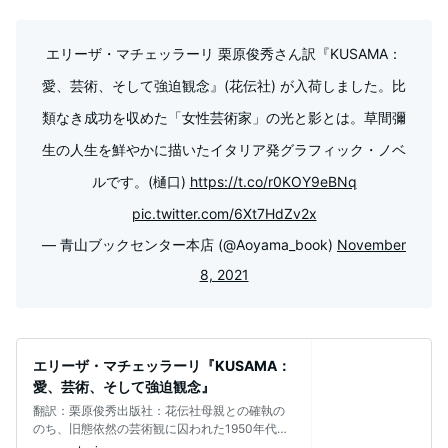
エリーザ・マチェッラーリ 栗原俊秀さん訳『KUSAMA：
愛、芸術、そして強迫観念』(花伝社) が入荷しました。比
類なき成功を収めた「女性芸術家」の光と影とは。草間彌
生の人生を鮮やかに描いたイタリア発グラフィック・ノベ
ルです。(樋口)
https://t.co/r0KOY9eBNq
pic.twitter.com/6Xt7HdZv2x
— 青山ブックセンター本店 (@Aoyama_book)
November
8, 2021
エリーザ・マチェッラーリ『KUSAMA：
愛、芸術、そして強迫観念』
翻訳：栗原俊秀出版社：花伝社母親との確執の
のち、旧態依然の芸術観に囚われた1950年代の
日本を飛び出し、単身アメリカに渡っ