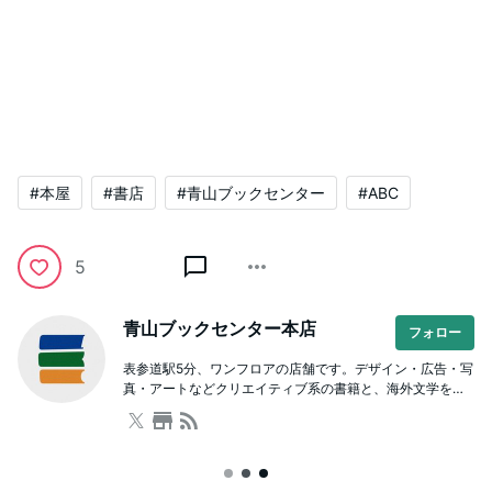
#本屋
#書店
#青山ブックセンター
#ABC
5
青山ブックセンター本店
フォロー
表参道駅5分、ワンフロアの店舗です。デザイン・広告・写
真・アートなどクリエイティブ系の書籍と、海外文学をは
じめとした文芸や人文書が充実。本を通じた学び場として
のスクールも併設しており、著者を招いたイベントも開催
しています。ビル内に駐車場有。