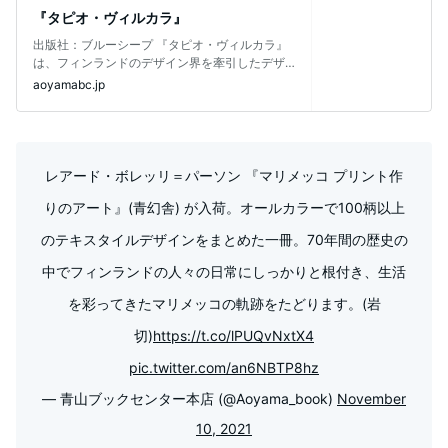
『タピオ・ヴィルカラ』
出版社：ブルーシープ 『タピオ・ヴィルカラ』
は、フィンランドのデザイン界を牽引したデザ
イナーであるタピオ・ヴィルカラ（19
aoyamabc.jp
レアード・ボレッリ＝パーソン 『マリメッコ プリント作
りのアート』(青幻舎) が入荷。オールカラーで100柄以上
のテキスタイルデザインをまとめた一冊。70年間の歴史の
中でフィンランドの人々の日常にしっかりと根付き、生活
を彩ってきたマリメッコの軌跡をたどります。(岩
切)
https://t.co/lPUQvNxtX4
pic.twitter.com/an6NBTP8hz
— 青山ブックセンター本店 (@Aoyama_book)
November
10, 2021