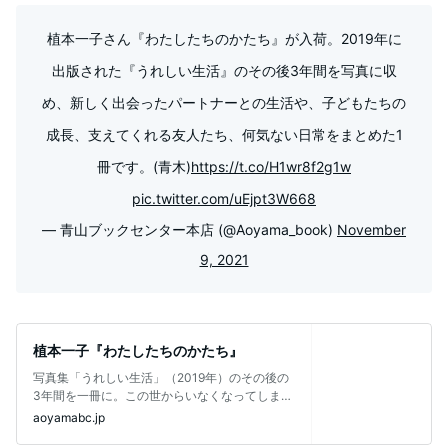
植本一子さん『わたしたちのかたち』が入荷。2019年に
出版された『うれしい生活』のその後3年間を写真に収
め、新しく出会ったパートナーとの生活や、子どもたちの
成長、支えてくれる友人たち、何気ない日常をまとめた1
冊です。(青木)
https://t.co/H1wr8f2g1w
pic.twitter.com/uEjpt3W668
— 青山ブックセンター本店 (@Aoyama_book)
November
9, 2021
植本一子『わたしたちのかたち』
写真集「うれしい生活」（2019年）のその後の
3年間を一冊に。この世からいなくなってしまっ
た人へ、その後のわたしたちを知っ
aoyamabc.jp