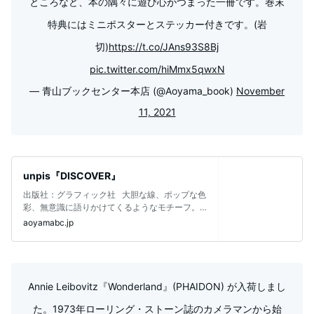
ところなど、本の隅々に遊び心がつまった一冊です。巻末
特典にはミニポスターとステッカー付きです。(岩
切)
https://t.co/JAns93S8Bj
pic.twitter.com/hiMmx5qwxN
— 青山ブックセンター本店 (@Aoyama_book)
November
11, 2021
unpis『DISCOVER』
出版社：グラフィック社 大胆な線、ポップな色
彩、無意識に語りかけてくるようなモチーフ。
魅力溢れる気鋭のイラス
aoyamabc.jp
Annie Leibovitz『Wonderland』(PHAIDON) が入荷しまし
た。1973年ローリング・ストーン誌のカメラマンから始