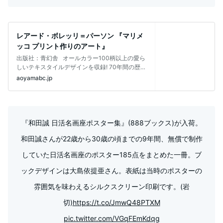
レアード・ボレッリ＝パーソン 『マリメ
ッコ プリント作りのアート』
出版社：青幻舎 オールカラー100柄以上の愛ら
しいテキスタイルデザインを収録! 70年間の歴史
のなかで、フィ
aoyamabc.jp
『和田誠 日活名画座ポスター集』(888ブックス)が入荷。
和田誠さんが22歳から30歳の頃までの9年間、無償で制作
していた日活名画座のポスター185点をまとめた一冊。ブ
ックデザインは大島依提亜さん。表紙は当時のポスターの
雰囲気を味わえるシルクスクリーン印刷です。(岩
切)
https://t.co/JmwQ48PTXM
pic.twitter.com/VGqFEmKdqg