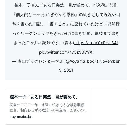
植本一子さん『ある日突然、目が覚めて』が入荷。前作
『個人的な三ヶ月 にぎやかな季節』の続きとして近況や日
常を書いた日記。「書くこと」に疲れていたけど、偶然行
ったワークショップをきっかけに書き始め、最後まで書き
きった二ヶ月の記録です。(青木)
https://t.co/YmPeJl34ll
pic.twitter.com/nv3z90VVXl
— 青山ブックセンター本店 (@Aoyama_book)
November
9, 2021
植本一子『ある日突然、目が覚めて』
初夏の二〇二一年、永遠に続きそうな緊急事態
宣言、相変わらずの政治への苛立ち、まさかの
オリンピック開催、ワクワクチンチン・・
aoyamabc.jp