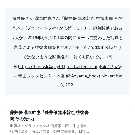
藤井保さん 瀧本幹也さん『藤井保 瀧本幹也 往復書簡 その
先へ』(グラフィック社) が入荷しました。師弟関係である
2人が、2019年から2021年の間にメールで交わした写真と
言葉による往復書簡をまとめた1冊。ただの師弟関係だけ
ではないような関係性が、とても良いです。(高
橋)
https://t.co/wk4ajcyPt1
pic.twitter.com/gF4nCPjwQj
— 青山ブックセンター本店 (@Aoyama_book)
November
8, 2021
藤井保 瀧本幹也『藤井保 瀧本幹也 往復書
簡 その先へ』
出版社：グラフィック社 写真家・藤井保と瀧本
幹也による「写真と言葉」の往復書簡集。日常