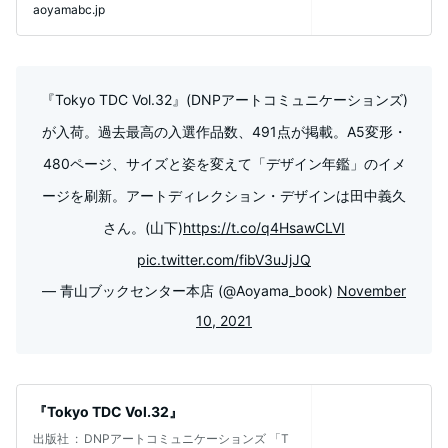
の出来事から今の世の中に感じているこ
aoyamabc.jp
『Tokyo TDC Vol.32』(DNPアートコミュニケーションズ)
が入荷。過去最高の入選作品数、491点が掲載。A5変形・
480ページ、サイズと姿を変えて「デザイン年鑑」のイメ
ージを刷新。アートディレクション・デザインは田中義久
さん。(山下)
https://t.co/q4HsawCLVI
pic.twitter.com/fibV3uJjJQ
— 青山ブックセンター本店 (@Aoyama_book)
November
10, 2021
『Tokyo TDC Vol.32』
出版社 ‏ : ‎ DNPアートコミュニケーションズ 「T