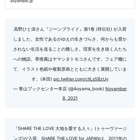
aoyamabc.jp
高野ひと深さん『ジーンブライド』第1巻 (祥伝社) が入荷
しました。女性であるがゆえの生きづらさ、何からも脅か
されない生活を送ることの難しさ。現実を生き抜く人たち
への物語。帯推薦はヤマシタトモコさんです。フェア棚に
て、イラスト色紙や複製原画とともに大きく展開していま
す。(本田)
pic.twitter.com/cIlLs5BzUy
— 青山ブックセンター本店 (@Aoyama_book)
November
8, 2021
『SHARE THE LOVE 大地を愛する人々』(トゥーヴァージ
ンズ)が入荷。SHARE THE LOVE for JAPANは、2011年の