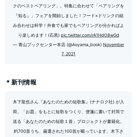
クのベストペアリング」。特集に合わせて「ペアリングを
『知る』」フェアを開始しました！フード×ドリンクの組
み合わせは科学！外食でも家でもペアリングが分かればよ
り楽しめます！(石黒)
pic.twitter.com/rA1HdO8wGd
— 青山ブックセンター本店 (@Aoyama_book)
November
7, 2021
＊新刊情報
木下龍也さん『あなたのための短歌集』(ナナロク社) が入
荷。「お題」をもとに短歌をつくり、便箋に書いて封筒で
送る「あなたのための短歌１首」プロジェクトが書籍化。
約700首うち、厳選された100首が載っています。木下さ