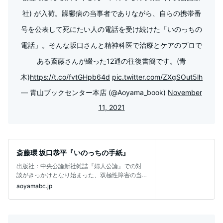
社) が入荷。躁鬱病の当事者でありながら、自らの携帯番
号を公表して死にたい人の電話を受け続けた「いのっちの
電話」。そんな坂口さんと精神科医で治療とケアのプロで
ある斎藤さんが綴った12通の往復書簡です。(青
木)
https://t.co/fvtGHpb64d
pic.twitter.com/ZXgSOut5lh
— 青山ブックセンター本店 (@Aoyama_book)
November
11, 2021
斎藤環 坂口恭平『いのっちの手紙』
出版社：中央公論新社雑誌『婦人公論』での対
談がきっかけとなり始まった、双極性障害の当
事者である坂口恭平さんと、精神科医の斎
aoyamabc.jp