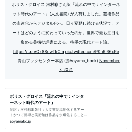
ボリス・グロイス 河村彩さん訳『流れの中で：インターネ
ット時代のアート』(人文書院) が入荷しました。芸術作品
の永遠化からデジタル化へ。日々変動し続ける状況で、ア
ートはどのように変わっていったのか。世界で最も注目を
集める美術批評家による、待望の現代アート論。
https://t.co/Qx8ScwTkCm
pic.twitter.com/PKh6l66xRe
— 青山ブックセンター本店 (@Aoyama_book)
November
7, 2021
ボリス・グロイス『流れの中で：インタ
ーネット時代のアート』
翻訳：河村彩出版社：人文書院流動化するアー
トかつて芸術と美術館は作品を永遠化すること
を志向した。しかし現代では、デジタル化
aoyamabc.jp