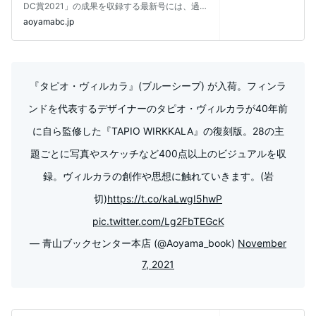
DC賞2021」の成果を収録する最新号には、過去
最高の
aoyamabc.jp
『タピオ・ヴィルカラ』(ブルーシープ) が入荷。フィンラ
ンドを代表するデザイナーのタピオ・ヴィルカラが40年前
に自ら監修した『TAPIO WIRKKALA』の復刻版。28の主
題ごとに写真やスケッチなど400点以上のビジュアルを収
録。ヴィルカラの創作や思想に触れていきます。(岩
切)
https://t.co/kaLwgI5hwP
pic.twitter.com/Lg2FbTEGcK
— 青山ブックセンター本店 (@Aoyama_book)
November
7, 2021