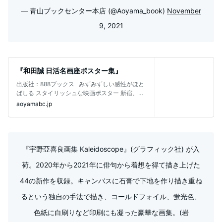
— 青山ブックセンター本店 (@Aoyama_book)
November
9, 2021
『和田誠 日活名画座ポスター集』
出版社：888ブックス みずみずしい感性がほと
ばしる スタイリッシュな映画ポスター 新宿、現
在の丸井の場所に
aoyamabc.jp
『宇野亞喜良画集 Kaleidoscope』(グラフィック社) が入
荷。2020年から2021年に俳句から着想を得て描き上げた
44の新作を収録。キャンバスに石膏で下地を作り描き重ね
るという独自の手法で描き、コールドフォイル、蛍光色、
色紙に白刷りなど印刷にも凝った豪華な画集。(岩