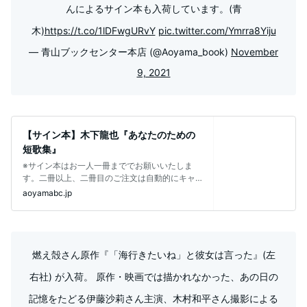
んによるサイン本も入荷しています。(青
木)
https://t.co/1lDFwgURvY
pic.twitter.com/Ymrra8Yiju
— 青山ブックセンター本店 (@Aoyama_book)
November
9, 2021
【サイン本】木下龍也『あなたのための
短歌集』
※サイン本はお一人一冊まででお願いいたしま
す。二冊以上、二冊目のご注文は自動的にキャ
ンセルいたします。ご了承ください。出版
aoyamabc.jp
燃え殻さん原作『「海行きたいね」と彼女は言った』(左
右社) が入荷。 原作・映画では描かれなかった、あの日の
記憶をたどる伊藤沙莉さん主演、木村和平さん撮影による