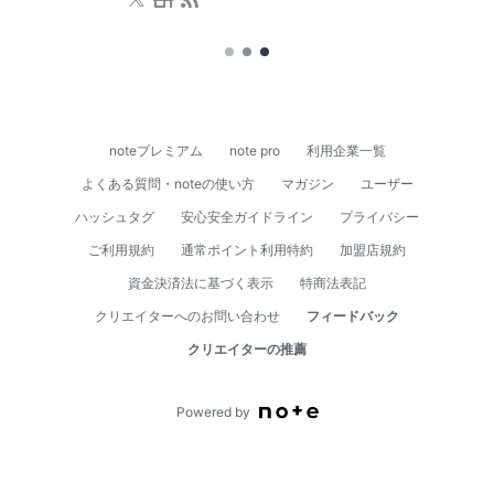
のスクールも併設しており、著者を招いたイベントも開催
しています。ビル内に駐車場有。
noteプレミアム
note pro
利用企業一覧
よくある質問・noteの使い方
マガジン
ユーザー
ハッシュタグ
安心安全ガイドライン
プライバシー
ご利用規約
通常ポイント利用特約
加盟店規約
資⾦決済法に基づく表⽰
特商法表記
クリエイターへのお問い合わせ
フィードバック
クリエイターの推薦
Powered by