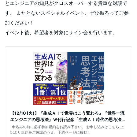
とエンジニアの知見がクロスオーバーする貴重な対談で
す。 またとないスペシャルイベント、ぜひ振るってご参
加ください！
イベント後、希望者を対象にサイン会を行います。
【12/10 (火)】『生成ＡＩで世界はこう変わる』『世界一流
エンジニアの思考法』Ｗ刊行記念「生成ＡＩ時代の思考法」
今井翔太×牛尾剛
申込みの前に必ず参加規約をお読み下さい。 お申し込みはこちら 上
記より規約をご確認のうえ、予約ページに移動し