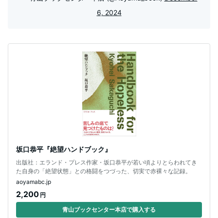
6, 2024
坂口恭平『絶望ハンドブック』
出版社：エランド・プレス作家・坂口恭平が若い頃よりとらわれてき
た自身の「絶望状態」との格闘をつづった、切実で赤裸々な記録。
aoyamabc.jp
2,200
円
青山ブックセンター本店で購入する