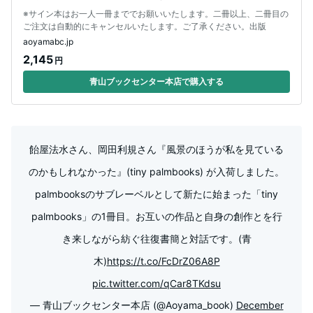
※サイン本はお一人一冊まででお願いいたします。二冊以上、二冊目の
ご注文は自動的にキャンセルいたします。ご了承ください。出版
aoyamabc.jp
2,145
円
青山ブックセンター本店で購入する
飴屋法水さん、岡田利規さん『風景のほうが私を見ている
のかもしれなかった』(tiny palmbooks) が入荷しました。
palmbooksのサブレーベルとして新たに始まった「tiny
palmbooks」の1冊目。お互いの作品と自身の創作とを行
き来しながら紡ぐ往復書簡と対話です。(青
木)
https://t.co/FcDrZ06A8P
pic.twitter.com/qCar8TKdsu
— 青山ブックセンター本店 (@Aoyama_book)
December