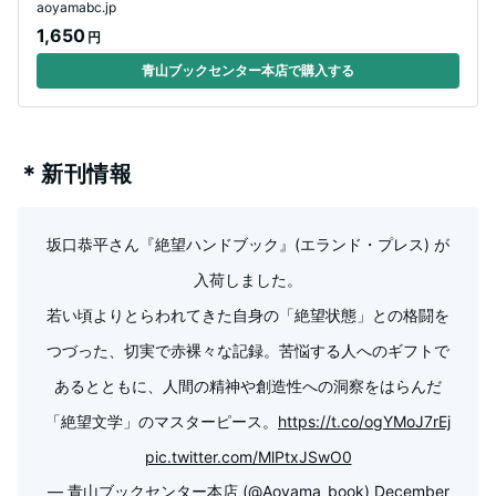
aoyamabc.jp
1,650
円
青山ブックセンター本店で購入する
＊新刊情報
坂口恭平さん『絶望ハンドブック』(エランド・プレス) が
入荷しました。
若い頃よりとらわれてきた自身の「絶望状態」との格闘を
つづった、切実で赤裸々な記録。苦悩する人へのギフトで
あるとともに、人間の精神や創造性への洞察をはらんだ
「絶望文学」のマスターピース。
https://t.co/ogYMoJ7rEj
pic.twitter.com/MlPtxJSwO0
— 青山ブックセンター本店 (@Aoyama_book)
December