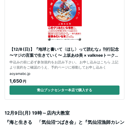
【12/8 (日)】『地球と書いて〈ほし〉って読むな』刊行記念
〜マジの言葉で生きていく〜 上坂あゆ美 × valkneeトークイ
ベント
申込みの前に必ず参加規約をお読み下さい。 お申し込みはこちら 上記
より規約をご確認のうえ、予約ページに移動してお申し込みく
aoyamabc.jp
1,650
円
青山ブックセンター本店で購入する
12月9日(月) 19時～店内大教室
『海と生きる 「気仙沼つばき会」と『気仙沼漁師カレン