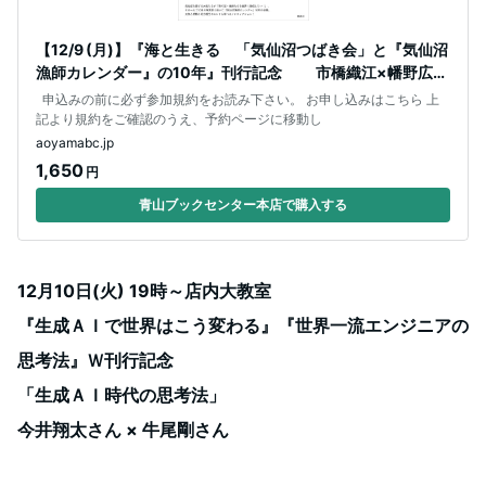
【12/9 (月)】『海と生きる 「気仙沼つばき会」と『気仙沼
漁師カレンダー』の10年』刊行記念 市橋織江×幡野広志
トークイベント写真
申込みの前に必ず参加規約をお読み下さい。 お申し込みはこちら 上
記より規約をご確認のうえ、予約ページに移動し
aoyamabc.jp
1,650
円
青山ブックセンター本店で購入する
12月10日(火) 19時～店内大教室
『生成ＡＩで世界はこう変わる』『世界一流エンジニアの
思考法』Ｗ刊行記念
「生成ＡＩ時代の思考法」
今井翔太さん × 牛尾剛さん