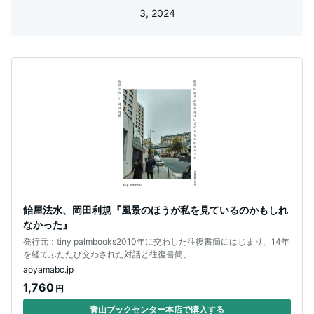
3, 2024
飴屋法水、岡田利規『風景のほうが私を見ているのかもしれ
なかった』
発行元：tiny palmbooks2010年に交わした往復書簡にはじまり、14年
を経てふたたび交わされた対話と往復書簡、
aoyamabc.jp
1,760
円
青山ブックセンター本店で購入する