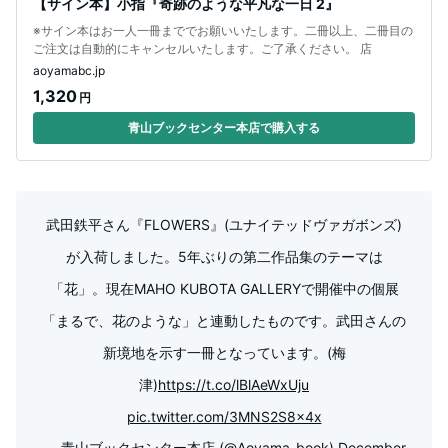
【サイン本】小指『奇跡のような平凡な一日 2』
※サイン本はお一人一冊まででお願いいたします。二冊以上、二冊目の
ご注文は自動的にキャンセルいたします。ご了承ください。 店
aoyamabc.jp
1,320
円
青山ブックセンター本店で購入する
武田鉄平さん『FLOWERS』(ユナイテッドヴァガボンズ)
が入荷しました。5年ぶりの第二作品集のテーマは
「花」。現在MAHO KUBOTA GALLERYで開催中の個展
「まるで、花のような」と連動したものです。武田さんの
新境地を示す一冊となっています。(梅
津)
https://t.co/lBlAeWxUju
pic.twitter.com/3MNS2S8x4x
— 青山ブックセンター本店 (@Aoyama_book)
December