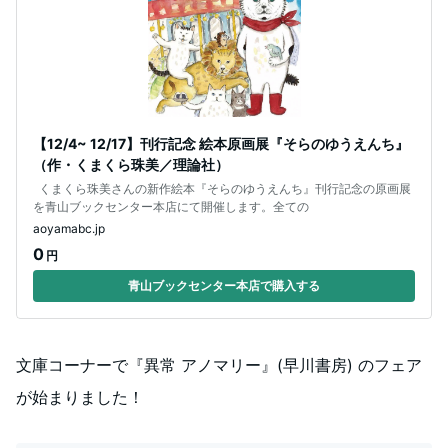
【12/4~ 12/17】刊行記念 絵本原画展『そらのゆうえんち』
（作・くまくら珠美／理論社）
くまくら珠美さんの新作絵本『そらのゆうえんち』刊行記念の原画展
を青山ブックセンター本店にて開催します。全ての
aoyamabc.jp
0
円
青山ブックセンター本店で購入する
文庫コーナーで『異常 アノマリー』(早川書房) のフェア
が始まりました！