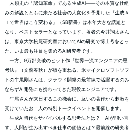
人類史の「認知革命」である生成AI――その本質な仕組
みの解説とともに来たる社会の大変化を予見した『生成Ａ
Ｉで世界はこう変わる』（SB新書）は本年大きな話題と
なり、ベストセラーとなっています。著者の今井翔太さん
は、東京大学松尾研究室においてAIの研究で博士号をとっ
た、いま最も注目を集めるAI研究者です。
一方、9万部突破のヒット作『世界一流エンジニアの思
考法』（文藝春秋）が版を重ねる、米マイクロソフトソフ
トの牛尾剛さんは、クラウド開発の最前線で活躍するのみ
ならずAI開発にも携わってきた現役エンジニアです。
牛尾さんが来日するこの機会に、互いの著作から刺激を
受けていたお二人の特別トークイベントを開催します。
生成AI時代をサバイバルする思考法とは？ AIが問い直
す、人間が生み出すべき仕事の価値とは？最前線の研究者