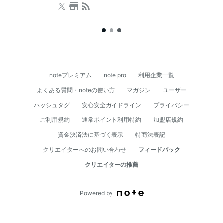
じめとした文芸や人文書が充実。本を通じた学び場として
のスクールも併設しており、著者を招いたイベントも開催
しています。ビル内に駐車場有。
noteプレミアム
note pro
利用企業一覧
よくある質問・noteの使い方
マガジン
ユーザー
ハッシュタグ
安心安全ガイドライン
プライバシー
ご利用規約
通常ポイント利用特約
加盟店規約
資⾦決済法に基づく表⽰
特商法表記
クリエイターへのお問い合わせ
フィードバック
クリエイターの推薦
Powered by