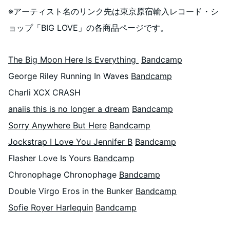
※アーティスト名のリンク先は東京原宿輸入レコード・シ
ョップ「BIG LOVE」の各商品ページです。
The Big Moon Here Is Everything
Bandcamp
George Riley Running In Waves
Bandcamp
Charli XCX CRASH
anaiis this is no longer a dream
Bandcamp
Sorry Anywhere But Here
Bandcamp
Jockstrap I Love You Jennifer B
Bandcamp
Flasher Love Is Yours
Bandcamp
Chronophage Chronophage
Bandcamp
Double Virgo Eros in the Bunker
Bandcamp
Sofie Royer Harlequin
Bandcamp