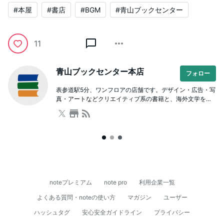
#本屋
#書店
#BGM
#青山ブックセンター
11
青山ブックセンター本店
フォロー
表参道駅5分、ワンフロアの店舗です。デザイン・広告・写
真・アートなどクリエイティブ系の書籍と、海外文学をは
じめとした文芸や人文書が充実。本を通じた学び場として
のスクールも併設しており、著者を招いたイベントも開催
しています。ビル内に駐車場有。
noteプレミアム
note pro
利用企業一覧
よくある質問・noteの使い方
マガジン
ユーザー
ハッシュタグ
安心安全ガイドライン
プライバシー