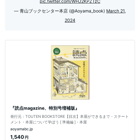
pic.twitter.com/WHJ2KPZTzC
— 青山ブックセンター本店 (@Aoyama_book)
March 21,
2024
『読点magazine、特別号増補版』
発行元：TOUTEN BOOKSTORE【目次】本屋ができるまで・ステート
メント・本屋について学ぼう [ 準備編 ]・本屋
aoyamabc.jp
1,540
円