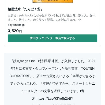
飴屋法水『たんぱく質』
出版社：palmbooksなぜか生きている私は私が生と死、獣と人、食べ
ること、殺すこと、めぐりゆく記憶この地球に生まれ、や
aoyamabc.jp
3,520
円
青山ブックセンター本店で購入する
『読点magazine、特別号増補版』が入荷しました。2021
年1月に名古屋・金山でオープンした新刊書店「TOUTEN
BOOKSTORE」。店主の古賀さんによる「本屋ができるま
で」のあれこれや、「本屋ができてから」スタートしたニ
ュースレターの文章を収録しています。(青
木)
https://t.co/KfYefh2bBY