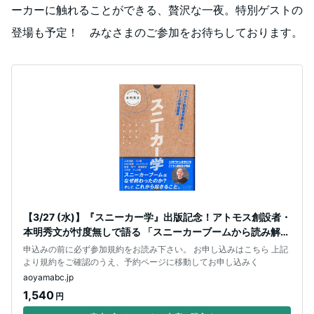
ーカーに触れることができる、贅沢な一夜。特別ゲストの
登場も予定！ みなさまのご参加をお待ちしております。
【3/27 (水)】『スニーカー学』出版記念！アトモス創設者・
本明秀文が忖度無しで語る 「スニーカーブームから読み解
く、2024年以降のファ
申込みの前に必ず参加規約をお読み下さい。 お申し込みはこちら 上記
より規約をご確認のうえ、予約ページに移動してお申し込みく
aoyamabc.jp
1,540
円