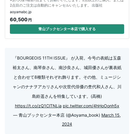
2点目のご注文は自動的にキャンセルいたします。 出版社
aoyamabc.jp
60,500
円
青山ブックセンター本店で購入する
『BOURGEOIS 11TH ISSUE』 が入荷。今号の表紙は玉森
裕太さん、南琴奈さん、南沙良さん、城田優さんが裏表紙
と合わせて8種類それぞれ飾ります。その他、ミュージシ
ャンのナナヲアカリさんや次世代俳優の杢代和人さん、川
島鈴遥さんを特集しています。(高橋)
https://t.co/zQ1ClTNLja
pic.twitter.com/4hHoOonh5x
— 青山ブックセンター本店 (@Aoyama_book)
March 15,
2024