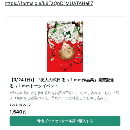
https://forms.gle/k8TaQpD1MUATAHeF7
【3/ 24 (日)】『友人の式日 るぅ１ｍｍ作品集』発売記念
るぅ１ｍｍトークイベント
申込みの前に必ず参加規約をお読み下さい。 お申し込みはこちら 上記
より規約をご確認のうえ、予約ページに移動してお申し込みく
aoyamabc.jp
1,540
円
青山ブックセンター本店で購入する