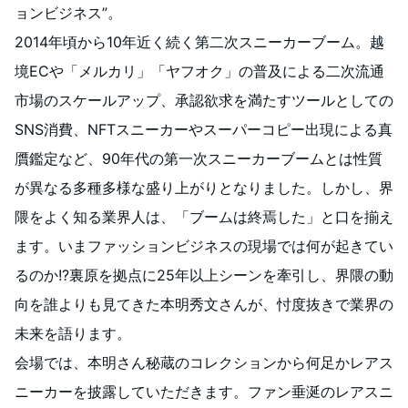
ョンビジネス”。
2014年頃から10年近く続く第二次スニーカーブーム。越
境ECや「メルカリ」「ヤフオク」の普及による二次流通
市場のスケールアップ、承認欲求を満たすツールとしての
SNS消費、NFTスニーカーやスーパーコピー出現による真
贋鑑定など、90年代の第一次スニーカーブームとは性質
が異なる多種多様な盛り上がりとなりました。しかし、界
隈をよく知る業界人は、「ブームは終焉した」と口を揃え
ます。いまファッションビジネスの現場では何が起きてい
るのか!?裏原を拠点に25年以上シーンを牽引し、界隈の動
向を誰よりも見てきた本明秀文さんが、忖度抜きで業界の
未来を語ります。
会場では、本明さん秘蔵のコレクションから何足かレアス
ニーカーを披露していただきます。ファン垂涎のレアスニ