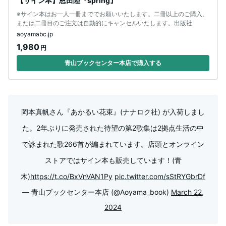
【サイン本】恩田陸『spring』
※サイン本はお一人一冊まででお願いいたします。二冊以上のご購入、
または二冊目のご注文は自動的にキャンセルいたします。出版社
aoyamabc.jp
1,980
円
青山ブックセンター本店で購入する
岡本真帆さん『あかるい花束』(ナナロク社) が入荷しまし
た。2年ぶりに発売された待望の第2歌集は2拠点生活の中
で詠まれた歌266首が編まれています。店頭とオンライン
ストアではサイン本も販売しています！(青
木)
https://t.co/BxVnVAN1Py
pic.twitter.com/sStRYGbrDf
— 青山ブックセンター本店 (@Aoyama_book)
March 22,
2024