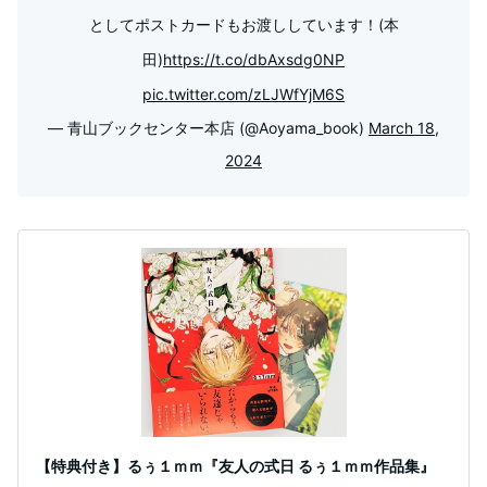
としてポストカードもお渡ししています！(本
田)
https://t.co/dbAxsdg0NP
pic.twitter.com/zLJWfYjM6S
— 青山ブックセンター本店 (@Aoyama_book)
March 18,
2024
【特典付き】るぅ１ｍｍ『友人の式日 るぅ１ｍｍ作品集』