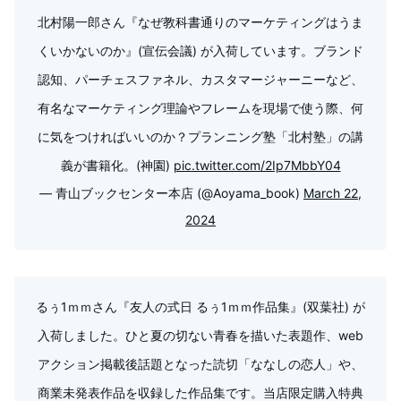
北村陽一郎さん『なぜ教科書通りのマーケティングはうま
くいかないのか』(宣伝会議) が入荷しています。ブランド
認知、パーチェスファネル、カスタマージャーニーなど、
有名なマーケティング理論やフレームを現場で使う際、何
に気をつければいいのか？プランニング塾「北村塾」の講
義が書籍化。(神園)
pic.twitter.com/2Ip7MbbY04
— 青山ブックセンター本店 (@Aoyama_book)
March 22,
2024
るぅ1ｍｍさん『友人の式日 るぅ1ｍｍ作品集』(双葉社) が
入荷しました。ひと夏の切ない青春を描いた表題作、web
アクション掲載後話題となった読切「ななしの恋人」や、
商業未発表作品を収録した作品集です。当店限定購入特典