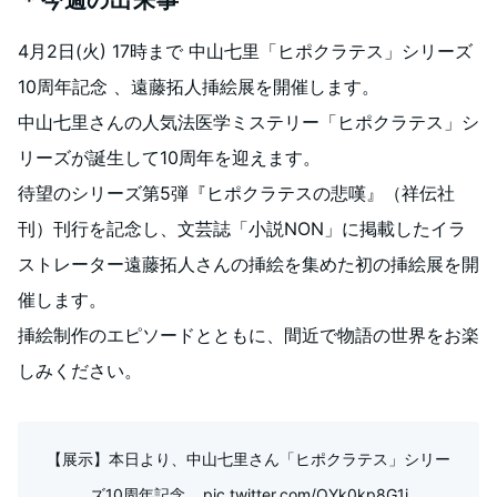
＊今週の出来事
4月2日(火) 17時まで 中山七里「ヒポクラテス」シリーズ
10周年記念 、遠藤拓人挿絵展を開催します。
中山七里さんの人気法医学ミステリー「ヒポクラテス」シ
リーズが誕生して10周年を迎えます。
待望のシリーズ第5弾『ヒポクラテスの悲嘆』（祥伝社
刊）刊行を記念し、文芸誌「小説NON」に掲載したイラ
ストレーター遠藤拓人さんの挿絵を集めた初の挿絵展を開
催します。
挿絵制作のエピソードとともに、間近で物語の世界をお楽
しみください。
【展示】本日より、中山七里さん「ヒポクラテス」シリー
ズ10周年記念…
pic.twitter.com/OYk0kp8G1i