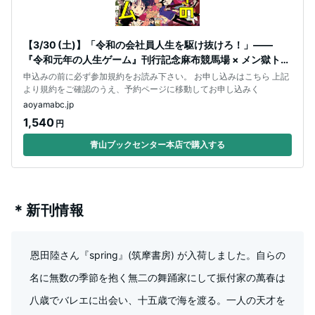
【3/30 (土)】「令和の会社員人生を駆け抜けろ！」――
『令和元年の人生ゲーム』刊行記念麻布競馬場 × メン獄トー
クイベント
申込みの前に必ず参加規約をお読み下さい。 お申し込みはこちら 上記
より規約をご確認のうえ、予約ページに移動してお申し込みく
aoyamabc.jp
1,540
円
青山ブックセンター本店で購入する
＊新刊情報
恩田陸さん『spring』(筑摩書房) が入荷しました。自らの
名に無数の季節を抱く無二の舞踊家にして振付家の萬春は
八歳でバレエに出会い、十五歳で海を渡る。一人の天才を