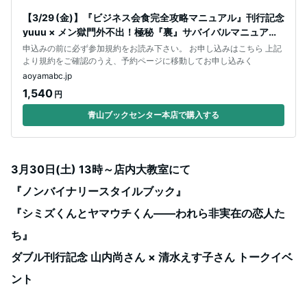
【3/29 (金)】『ビジネス会食完全攻略マニュアル』刊行記念
yuuu × メン獄門外不出！極秘『裏』サバイバルマニュアル
トークイベント
申込みの前に必ず参加規約をお読み下さい。 お申し込みはこちら 上記
より規約をご確認のうえ、予約ページに移動してお申し込みく
aoyamabc.jp
1,540
円
青山ブックセンター本店で購入する
3月30日(土) 13時～店内大教室にて
『ノンバイナリースタイルブック』
『シミズくんとヤマウチくん――われら非実在の恋人た
ち』
ダブル刊行記念 山内尚さん × 清水えす子さん トークイベ
ント