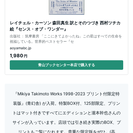
レイチェル・カーソン 森田真生 訳とそのつづき 西村ツチカ
絵『センス・オブ・ワンダー』
出版社 ‏ : ‎ 筑摩書房 「ここにきてよかったね」この星はすべての生命を
祝福している。世界的ベストセラー『セ
aoyamabc.jp
1,980
円
青山ブックセンター本店で購入する
『Mikiya Takimoto Works 1998-2023 プリント付限定特
装版』(青幻舎) が入荷。特製BOX付、125部限定、プリン
トはマット付きですべてにエディションと瀧本幹也さんの
サインが入っています。店頭では引き続き実際のBOX、プ
リントもご覧になれます。貴重な限定版をぜひ。(高