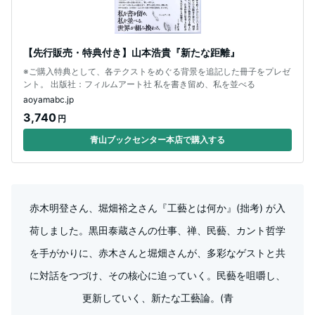
【先行販売・特典付き】山本浩貴『新たな距離』
※ご購入特典として、各テクストをめぐる背景を追記した冊子をプレゼ
ント。 出版社：フィルムアート社 私を書き留め、私を並べる
aoyamabc.jp
3,740
円
青山ブックセンター本店で購入する
赤木明登さん、堀畑裕之さん『工藝とは何か』(拙考) が入
荷しました。黒田泰蔵さんの仕事、禅、民藝、カント哲学
を手がかりに、赤木さんと堀畑さんが、多彩なゲストと共
に対話をつづけ、その核心に迫っていく。民藝を咀嚼し、
更新していく、新たな工藝論。(青