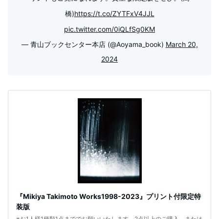
橋)
https://t.co/ZYTFxV4JJL
pic.twitter.com/0iQLfSg0KM
— 青山ブックセンター本店 (@Aoyama_book)
March 20,
2024
『Mikiya Takimoto Works1998-2023』プリント付限定特
装版
※お1人様1種類1点まででお願いいたします。2点以上のご購入、または