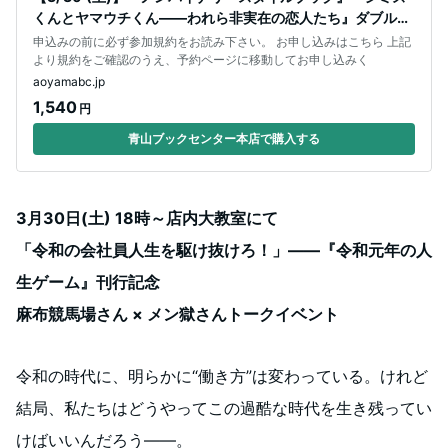
くんとヤマウチくん――われら非実在の恋人たち』ダブル刊
行記念 山内尚 × 清
申込みの前に必ず参加規約をお読み下さい。 お申し込みはこちら 上記
より規約をご確認のうえ、予約ページに移動してお申し込みく
aoyamabc.jp
1,540
円
青山ブックセンター本店で購入する
3月30日(土) 18時～店内大教室にて
「令和の会社員人生を駆け抜けろ！」――『令和元年の人
生ゲーム』刊行記念
麻布競馬場さん × メン獄さんトークイベント
令和の時代に、明らかに“働き方”は変わっている。けれど
結局、私たちはどうやってこの過酷な時代を生き残ってい
けばいいんだろう――。