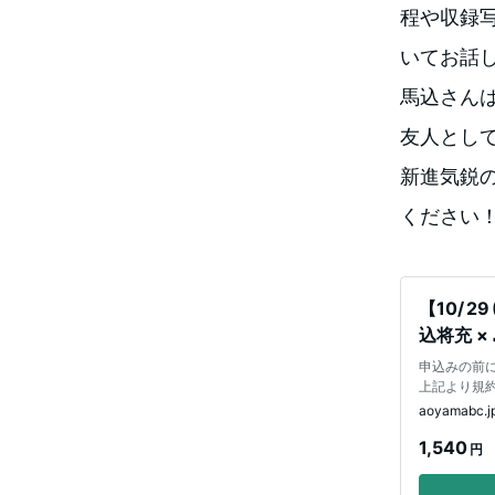
程や収録
いてお話
馬込さん
友人とし
新進気鋭
ください
【10/ 
込将充 ×
申込みの前
上記より規
aoyamabc.j
1,540
円