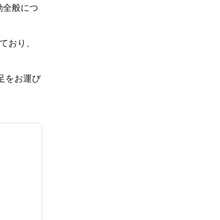
動全般につ
ており、
足をお運び