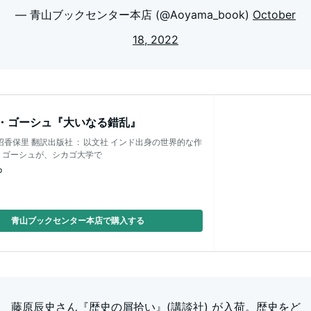
— 青山ブックセンター本店 (@Aoyama_book)
October
18, 2022
・ゴーシュ『大いなる錯乱』
版社 ‏ : ‎ 以文社 インド出身の世界的な作
・ゴーシュが、シカゴ大学で
p
青山ブックセンター本店で購入する
藤原辰史さん『歴史の屑拾い』(講談社) が入荷。歴史をど