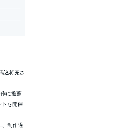
、馬込将充さ
今作に推薦
ントを開催
に、制作過