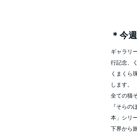
＊今
ギャラリー
行記念、
くまくら
します。
全ての猫
『そらの
本」シリ
下界から