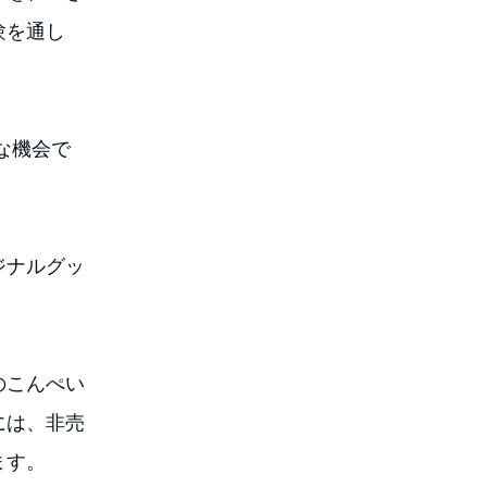
験を通し
な機会で
。
ジナルグッ
のこんぺい
には、非売
ます。