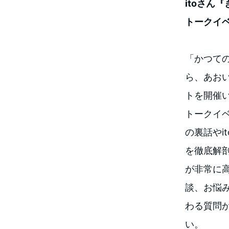
itoさん
トークイ
「かつての
ら、あお
トを開催
トークイ
の裏話やi
を徹底解
が非常に高
談、お悩
わる質問
い。