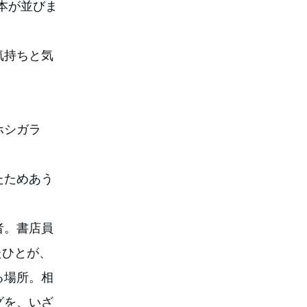
本が並びま
気持ちと気
ホシガラ
たためあう
者。書店員
たひとが、
る場所。相
グを、いざ