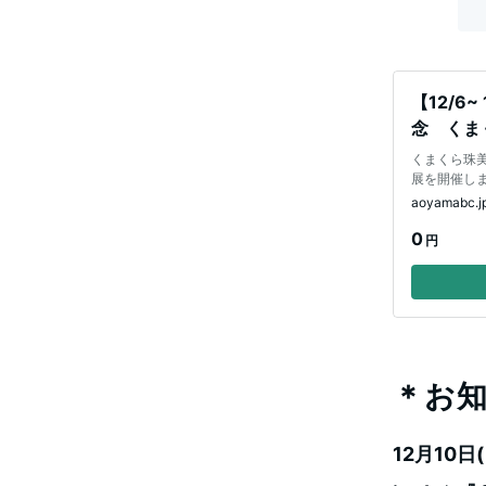
【12/6
念 くま
くまくら珠
展を開催しま
aoyamabc.j
0
円
＊お
12月10日