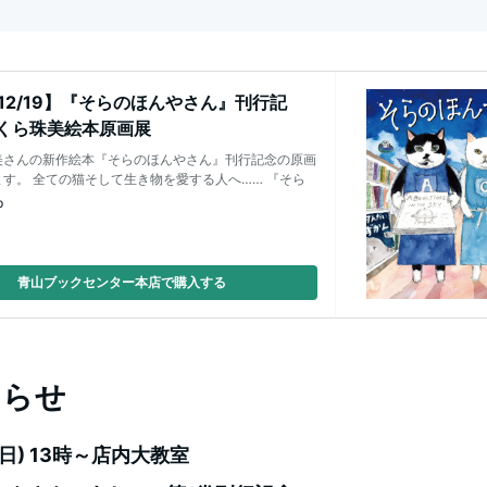
~ 12/19】『そらのほんやさん』刊行記
くら珠美絵本原画展
美さんの新作絵本『そらのほんやさん』刊行記念の原画
す。 全ての猫そして生き物を愛する人へ…… 『そら
p
青山ブックセンター本店で購入する
知らせ
(日) 13時～店内大教室