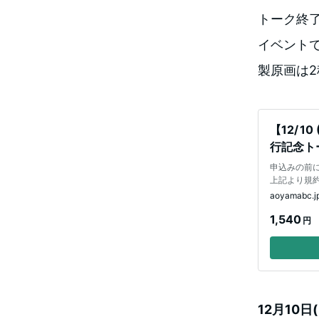
トーク終
イベントで
製原画は2
【12/ 
行記念ト
申込みの前
上記より規
aoyamabc.j
1,540
円
12月10日