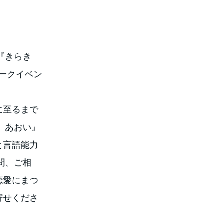
『きらき
ークイベン
に至るまで
、あおい』
と言語能力
問、ご相
恋愛にまつ
寄せくださ