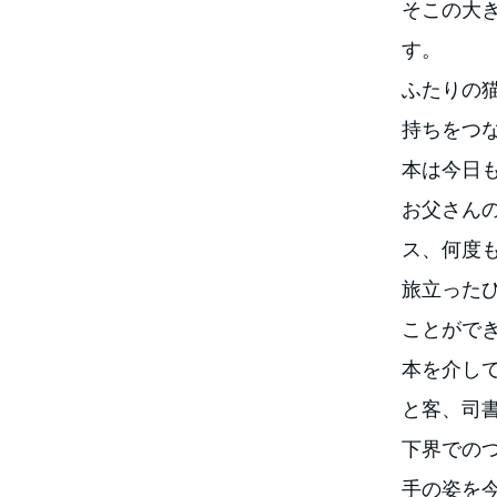
そこの大
す。
ふたりの
持ちをつ
本は今日
お父さん
ス、何度
旅立った
ことがで
本を介し
と客、司
下界での
手の姿を