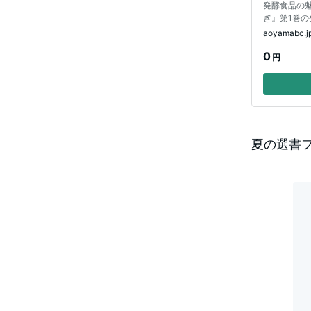
発酵食品の
ぎ』第1巻
津子
aoyamabc.j
0
円
夏の選書