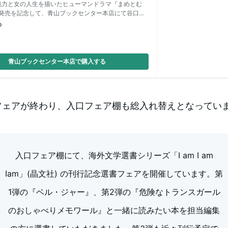
魅力と女の人生を描いたヒューマンドラマ『まめとむ
の発売を記念して、青山ブックセンター本店にて谷口菜
p
青山ブックセンター本店で購入する
フェアが終わり、入口フェア棚も総入れ替えとなってい
入口フェア棚にて、海外文学選書シリーズ「I am I am
Iam」(晶文社) の刊行記念選書フェアを開催しています。第
1弾の『ベル・ジャー』、第2弾の『危険なトランスガール
のおしゃべりメモワール』と一緒に読みたい本を担当編集