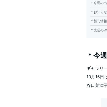
＊今週の出
＊お知らせ
＊新刊情報
＊先週のWee
＊今
ギャラリ
10月15
谷口菜津