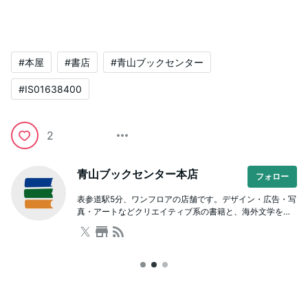
#本屋
#書店
#青山ブックセンター
#IS01638400
2
青山ブックセンター本店
フォロー
表参道駅5分、ワンフロアの店舗です。デザイン・広告・写
真・アートなどクリエイティブ系の書籍と、海外文学をは
じめとした文芸や人文書が充実。本を通じた学び場として
のスクールも併設しており、著者を招いたイベントも開催
しています。ビル内に駐車場有。