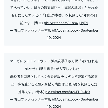
てあっていい。日々の短文日記＝「日記の練習」とそれを
もとにしたエッセイ「日記の本番」を収録した1年間の日
記です。(青木)
pic.twitter.com/L1h8QjHqTd
— 青山ブックセンター本店 (@Aoyama_book)
September
19, 2024
マーガレット・アトウッド 鴻巣友季子さん訳『老いぼれを
燃やせ』(早川書房) が入荷しました。
高齢者を口減らしすべく介護施設をつぎつぎ襲撃する若者
と、待ち受ける老婦人を描く表題作と他8篇を収録した短
篇集です。(青木)
pic.twitter.com/uvUFH0Giz9
— 青山ブックセンター本店 (@Aoyama_book)
September
19, 2024