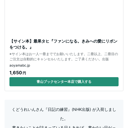
【サイン本】最果タヒ『ファンになる。きみへの愛にリボン
をつける。』
※サイン本はお一人一冊まででお願いいたします。二冊以上、二冊目の
ご注文は自動的にキャンセルいたします。ご了承ください。出版
aoyamabc.jp
1,650
円
青山ブックセンター本店で購入する
くどうれいんさん『日記の練習』(NHK出版) が入荷しまし
た。
書きたいことが詰まっている日もあれば、書かない日だっ