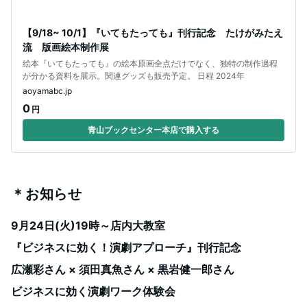
【9/18~ 10/1】『いてもたっても』刊行記念 たけがみたえ
流 版画絵本制作展
絵本『いてもたっても』の絵本原画全点だけでなく、独特の制作過程
が分かる資料を展示。関連グッズも販売予定。 日程 2024年
aoyamabc.jp
0
円
青山ブックセンター本店で購入する
＊お知らせ
9月24日(火)19時～店内大教室
『ビジネスに効く！演劇アプローチ』刊行記念
広瀬彩さん × 須田真魚さん × 黒岩健一郎さん
ビジネスに効く演劇ワーク体験会