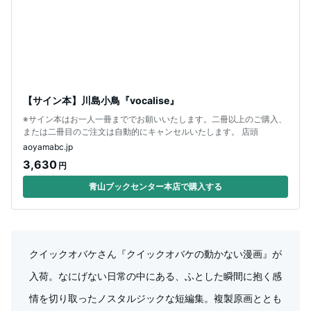
【サイン本】川島小鳥『vocalise』
※サイン本はお一人一冊まででお願いいたします。二冊以上のご購入、
または二冊目のご注文は自動的にキャンセルいたします。 店頭
aoyamabc.jp
3,630
円
青山ブックセンター本店で購入する
クイックオバケさん『クイックオバケの動かない漫画』が
入荷。なにげない日常の中にある、ふとした瞬間に抱く感
情を切り取ったノスタルジックな短編集。複製原画ととも