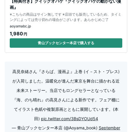
【特典付き】クイックオバケ『クイックオバケの動かない漫
画』
※こちらの商品はサイン無しです ※店頭でも販売しているため、タイミ
ングによっては売り切れの場合がございます。あらかじめご了
aoyamabc.jp
1,980
円
青山ブックセンター本店で購入する
高見奈緒さん『さらば、漫画よ』上巻 (イ－スト・プレス)
が入荷しました。温暖化が進んだ東京を舞台に描かれる近
未来ストーリー。当店でもロングセラーとなっている
『海、のち晴れ』の高見さんによる新作です。フェア棚に
てイラスト色紙や複製原画とともに展開しています。(本
田)
pic.twitter.com/3BsDYOUd54
— 青山ブックセンター本店 (@Aoyama_book)
September