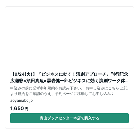
【9/24(火)】『ビジネスに効く！演劇アプローチ』刊行記念
広瀬彩×須田真魚×黒岩健一郎ビジネスに効く演劇ワーク体
験会
申込みの前に必ず参加規約をお読み下さい。 お申し込みはこちら 上記
より規約をご確認のうえ、予約ページに移動してお申し込みく
aoyamabc.jp
1,650
円
青山ブックセンター本店で購入する