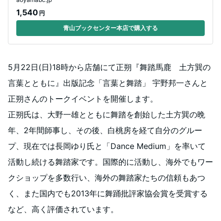
1,540
円
青山ブックセンター本店で購入する
5月22日(日)18時から店舗にて正朔『舞踏馬鹿 土方巽の
言葉とともに』出版記念「言葉と舞踏」 宇野邦一さんと
正朔さんのトークイベントを開催します。
正朔氏は、大野一雄とともに舞踏を創始した土方巽の晩
年、2年間師事し、その後、白桃房を経て自分のグルー
プ、現在では長岡ゆり氏と「Dance Medium」を率いて
活動し続ける舞踏家です。国際的に活動し、海外でもワー
クショップを多数行い、海外の舞踏家たちの信頼もあつ
く、また国内でも2013年に舞踊批評家協会賞を受賞する
など、高く評価されています。