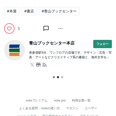
#本屋
#書店
#青山ブックセンター
5
青山ブックセンター本店
フォロー
表参道駅5分、ワンフロアの店舗です。デザイン・広告・写
真・アートなどクリエイティブ系の書籍と、海外文学をは
じめとした文芸や人文書が充実。本を通じた学び場として
のスクールも併設しており、著者を招いたイベントも開催
しています。ビル内に駐車場有。
noteプレミアム
note pro
利用企業一覧
よくある質問・noteの使い方
マガジン
ユーザー
ハッシュタグ
安心安全ガイドライン
プライバシー