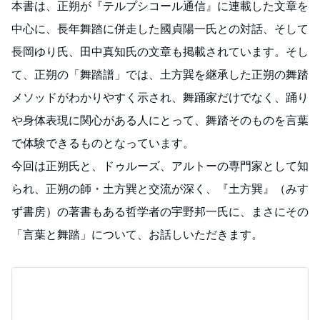
本書は、正朔が『テルプシコール通信』に連載した文章を
中心に、長年舞踏に併走した國貞陽一氏との対話、そして
長岡ゆり氏、田中真知氏の文章も掲載されています。そし
て、正朔の「舞踏譜」では、土方巽を継承した正朔の舞踏
メソッドがわかりやすく示され、舞踊家だけでなく、踊り
や身体表現に関心がある人にとって、舞踏そのものを言葉
で体験できるものとなっています。
今回は正朔氏と、ドゥルーズ、アルトーの専門家として知
られ、正朔の師・土方巽と交流が深く、『土方巽』（みす
ず書房）の著書もある哲学者の宇野邦一氏に、まさにその
「言葉と舞踏」について、お話しいただきます。