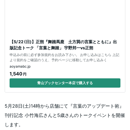
【5/ 22 (日)】正朔『舞踏馬鹿 土方巽の言葉とともに』出
版記念トーク 「言葉と舞踏」 宇野邦一vs正朔
申込みの前に必ず参加規約をお読み下さい。 お申し込みはこちら 上記
より規約をご確認のうえ、予約ページに移動してお申し込みく
aoyamabc.jp
1,540
円
青山ブックセンター本店で購入する
5月28日(土)14時から店舗にて『言葉のアップデート術』
刊行記念 小竹海広さんと5歳さんのトークイベントを開催
します。