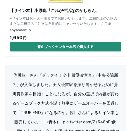
【サイン本】小原晩『これが生活なのかしらん』
※サイン本はお一人一冊まででお願いいたします。二冊以上のご購入、
または二冊目のご注文は自動的にキャンセルいたします。ご了承
aoyamabc.jp
1,650
円
青山ブックセンター本店で購入する
佐川恭一さん『ゼッタイ！ 芥川賞受賞宣言』(中央公論新
社) が入荷しました。美人読書家を振り向かせるために芥
川賞作家を目指すことになるが、自分の選択で内容が変わ
るゲームブック方式小説！無事にゲームオーバーを回避し
て「TRUE END」になるのか。佐川さんによるサイン本も
販売しています！(青木)…
pic.twitter.com/ZzR48hPqjb
— 青山ブックセンター本店 (@Aoyama_book)
September