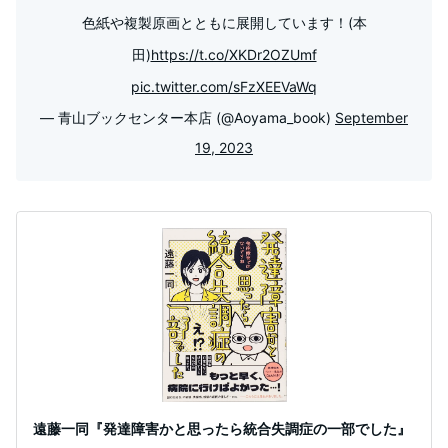
色紙や複製原画とともに展開しています！(本
田)
https://t.co/XKDr2OZUmf
pic.twitter.com/sFzXEEVaWq
— 青山ブックセンター本店 (@Aoyama_book)
September
19, 2023
遠藤一同『発達障害かと思ったら統合失調症の一部でした』