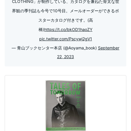
CLOTHING」が制作している、カタログを兼ねた骨太な世
界観の季刊誌も今号で10号目。メールオーダーができるポ
スターカタログ付きです。(高
橋)
https://t.co/bkOD1haoZY
pic.twitter.com/Pscywj2gV1
— 青山ブックセンター本店 (@Aoyama_book)
September
22, 2023