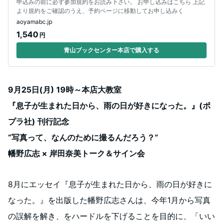
申込みの前に必ず参加規約をお読み下さい。 お申し込みはこちら 上記
より規約をご確認のうえ、予約ページに移動してお申し込みく
aoyamabc.jp
1,540
円
青山ブックセンター本店で購入する
9月25日(月) 19時～本店大教室
『息子が生まれた日から、雨の日が好きになった。』(ポ
プラ社) 刊行記念
“写真って、なんのために撮るんだろう？”
幡野広志 × 岸田奈美トーク＆サイン会
8月にエッセイ『息子が生まれた日から、雨の日が好きに
なった。』を出版した幡野広志さんは、今年1月から写真
の誤解を解き、をハードルを下げることを目的に、「いい