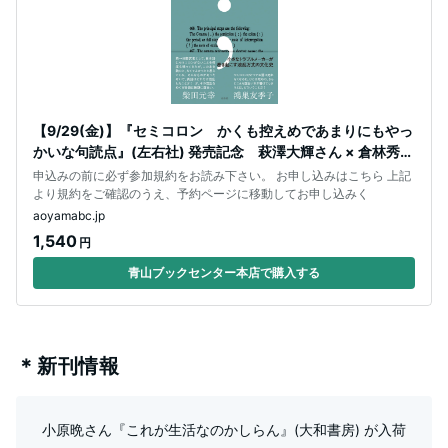
【9/29(金)】『セミコロン かくも控えめであまりにもやっ
かいな句読点』(左右社) 発売記念 萩澤大輝さん × 倉林秀男
さん × 柴田元幸
申込みの前に必ず参加規約をお読み下さい。 お申し込みはこちら 上記
より規約をご確認のうえ、予約ページに移動してお申し込みく
aoyamabc.jp
1,540
円
青山ブックセンター本店で購入する
＊新刊情報
小原晩さん『これが生活なのかしらん』(大和書房) が入荷