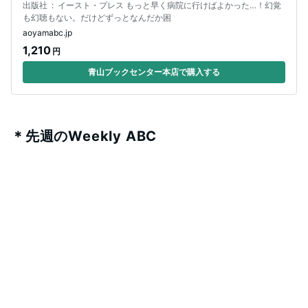
出版社 ‏ : ‎ イースト・プレス もっと早く病院に行けばよかった…！幻覚
も幻聴もない。だけどずっとなんだか困
aoyamabc.jp
1,210
円
青山ブックセンター本店で購入する
＊先週のWeekly ABC