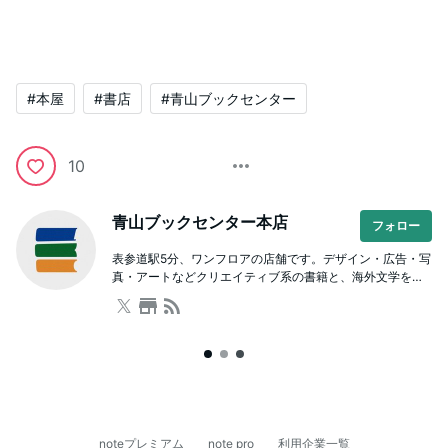
#本屋
#書店
#青山ブックセンター
10
青山ブックセンター本店
フォロー
表参道駅5分、ワンフロアの店舗です。デザイン・広告・写
真・アートなどクリエイティブ系の書籍と、海外文学をは
じめとした文芸や人文書が充実。本を通じた学び場として
のスクールも併設しており、著者を招いたイベントも開催
しています。ビル内に駐車場有。
noteプレミアム
note pro
利用企業一覧