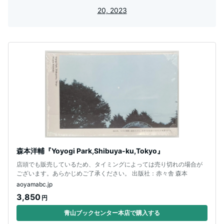
20, 2023
森本洋輔『Yoyogi Park,Shibuya-ku,Tokyo』
店頭でも販売しているため、タイミングによっては売り切れの場合が
ございます。あらかじめご了承ください。 出版社：赤々舎 森本
aoyamabc.jp
3,850
円
青山ブックセンター本店で購入する