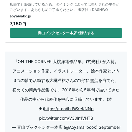
店頭でも販売しているため、タイミングによっては売り切れの場合が
ございます。あらかじめご了承ください。 出版社：DASHWO
aoyamabc.jp
7,150
円
青山ブックセンター本店で購入する
『ON THE CORNER 大桃洋祐作品集』(玄光社) が入荷。
アニメーション作家、イラストレーター、絵本作家という
3つの軸で活動する大桃洋祐さんの"絵"に焦点を当てた、
初めての商業作品集です。2018年から5年間で描いてきた
作品の中から代表作を中心に収録しています。(本
田)
https://t.co/ibJWXeKNNp
pic.twitter.com/V30ln1VHTB
— 青山ブックセンター本店 (@Aoyama_book)
September