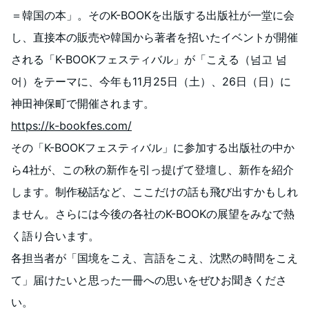
＝韓国の本」。そのK-BOOKを出版する出版社が一堂に会
し、直接本の販売や韓国から著者を招いたイベントが開催
される「K-BOOKフェスティバル」が「こえる（넘고 넘
어）をテーマに、今年も11月25日（土）、26日（日）に
神田神保町で開催されます。
https://k-bookfes.com/
その「K-BOOKフェスティバル」に参加する出版社の中か
ら4社が、この秋の新作を引っ提げて登壇し、新作を紹介
します。制作秘話など、ここだけの話も飛び出すかもしれ
ません。さらには今後の各社のK-BOOKの展望をみなで熱
く語り合います。
各担当者が「国境をこえ、言語をこえ、沈黙の時間をこえ
て」届けたいと思った一冊への思いをぜひお聞きくださ
い。