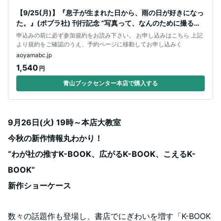
【9/25(月)】『息子が生まれた日から、雨の日が好きになっ
た。』(ポプラ社) 刊行記念 “写真って、なんのために撮るん
だろう？” 幡野広
申込みの前に必ず参加規約をお読み下さい。 お申し込みはこちら 上記
より規約をご確認のうえ、予約ページに移動してお申し込みく
aoyamabc.jp
1,540
円
青山ブックセンター本店で購入する
9月26日(火) 19時～本店大教室
今秋の新作情報丸わかり！
“わが社の推すK-BOOK、広がるK-BOOK、こえるK-
BOOK”
新作ショーケース
数々の話題作も登場し、書店でにぎわいを増す「K-BOOK