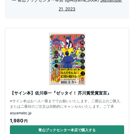
21, 2023
【サイン本】佐川恭一『ゼッタイ！ 芥川賞受賞宣言』
※サイン本はお一人一冊まででお願いいたします。二冊以上のご購入、
または二冊目のご注文は自動的にキャンセルいたします。ご了承
aoyamabc.jp
1,980
円
青山ブックセンター本店で購入する