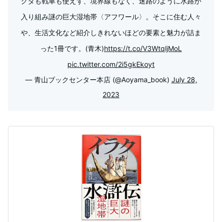
クダも戦車も使えず、境界線もなく、迷路のように水路が
入り組み謎の巨大湿地帯〈アフワール〉。そこに住む人々
や、生活文化など紹介しきれないほどの要素と魅力が詰ま
った1冊です。(青木)
https://t.co/V3WtqljMoL
pic.twitter.com/2i5gkEkoyt
— 青山ブックセンター本店 (@Aoyama_book)
July 28,
2023