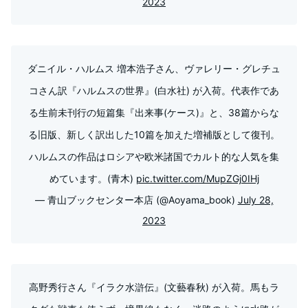
2023
ダニイル・ハルムス 増本浩子さん、ヴァレリー・グレチュ
コさん訳『ハルムスの世界』(白水社) が入荷。代表作であ
る生前未刊行の短篇集『出来事(ケース)』と、38篇からな
る旧版、新しく訳出した10篇を加えた増補版として復刊。
ハルムスの作品はロシアや欧米諸国でカルト的な人気を集
めています。(青木)
pic.twitter.com/MupZGj0IHj
— 青山ブックセンター本店 (@Aoyama_book)
July 28,
2023
高野秀行さん『イラク水滸伝』(文藝春秋) が入荷。馬もラ