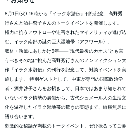
＊お知らせ
8月1日(火) 19時から『イラク水滸伝』刊行記念、高野秀
行さんと酒井啓子さんのトークイベントを開催します。
権力に抗うアウトローや迫害されたマイノリティが逃げ込
む、イラク南部の謎の巨大湿地帯〈アフワール〉。
取材・執筆にあしかけ6年――“現代最後のカオス”とも言
うべきその地に挑んだ高野秀行さんのノンフィクション大
作『イラク水滸伝』の刊行を記念して、対談イベントを実
施します。 特別ゲストとして、中東が専門の国際政治学
者・酒井啓子さんをお招きして、日本ではあまり知られて
いないイラク情勢の裏側から、古代シュメール人の生活文
化を温存したイラク湿地帯の驚きの実態まで、縦横無尽に
語り合います。
刺激的な秘話が満載のトークイベント、ぜひ振るってご参