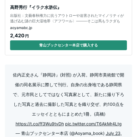
高野秀行『イラク水滸伝』
出版社：文藝春秋権力に抗うアウトローや迫害されたマイノリティが
逃げ込む謎の巨大湿地帯〈アフワール〉―――そこは馬もラクダも
aoyamabc.jp
2,420
円
青山ブックセンター本店で購入する
佐内正史さん『静岡詩』(対照) が入荷。静岡市美術館で開
催の同名展示に際して刊行。自身の出身地である静岡県
で、元市民としてではなく写真家として、新たに撮り下ろ
した写真と過去に撮影した写真とを織り交ぜ、約100点を
エッセイとともにまとめた1冊。(高橋)
https://t.co/ff3Wu9tvDh
pic.twitter.com/T6AkMr4Ltg
— 青山ブックセンター本店 (@Aoyama_book)
July 23,