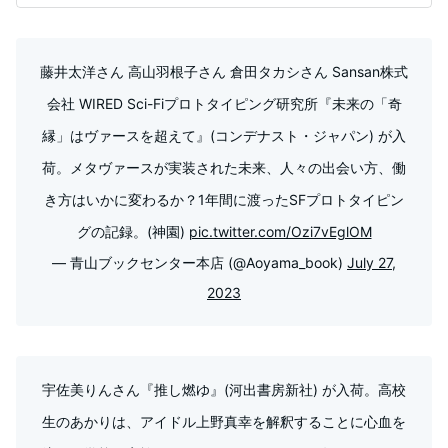
藤井太洋さん 高山羽根子さん 倉田タカシさん Sansan株式
会社 WIRED Sci-Fiプロトタイピング研究所『未来の「奇
縁」はヴァースを超えて』(コンデナスト・ジャパン) が入
荷。メタヴァースが実装された未来、人々の出会い方、働
き方はいかに変わるか？1年間に渡ったSFプロトタイピン
グの記録。(神園)
pic.twitter.com/Ozi7vEglOM
— 青山ブックセンター本店 (@Aoyama_book)
July 27,
2023
宇佐美りんさん『推し燃ゆ』(河出書房新社) が入荷。高校
生のあかりは、アイドル上野真幸を解釈することに心血を