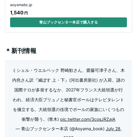
aoyamabc.jp
1,540
円
青山ブックセンター本店で購入する
＊新刊情報
ミシェル・ウエルベック 野崎歓さん、齋藤可津子さん、木
内尭さん訳『滅ぼす 上・下』(河出書房新社) が入荷。謎の
国際テロが多発するなか、2027年フランス大統領選が行
われ、経済大臣ブリュノと秘書官ポールはテレビタレント
を擁立する。大統領選の佳境でポールの家族にいくつもの
衝撃が襲う。(青木)
pic.twitter.com/3cosJRZajA
— 青山ブックセンター本店 (@Aoyama_book)
July 28,