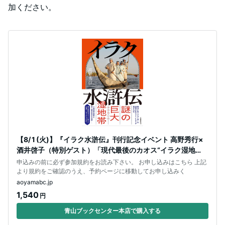
加ください。
【8/ 1 (火)】『イラク水滸伝』刊行記念イベント 高野秀行×
酒井啓子（特別ゲスト）「現代最後のカオス“イラク湿地
帯”」
申込みの前に必ず参加規約をお読み下さい。 お申し込みはこちら 上記
より規約をご確認のうえ、予約ページに移動してお申し込みく
aoyamabc.jp
1,540
円
青山ブックセンター本店で購入する