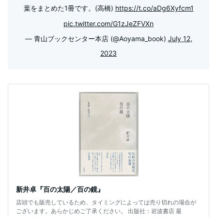
葉をまとめた1冊です。(高橋)
https://t.co/aDg6Xyfcm1
pic.twitter.com/G1zJeZFVXn
— 青山ブックセンター本店 (@Aoyama_book)
July 12,
2023
新井卓『百の太陽／百の鏡』
店頭でも販売しているため、タイミングによっては売り切れの場合が
ございます。あらかじめご了承ください。 出版社：岩波書店 最