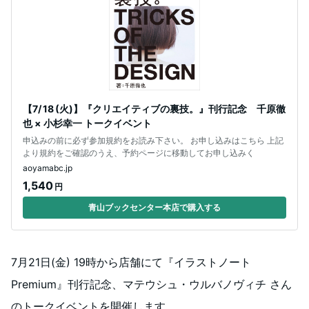
【7/ 18 (火)】『クリエイティブの裏技。』刊行記念 千原徹
也 × 小杉幸一 トークイベント
申込みの前に必ず参加規約をお読み下さい。 お申し込みはこちら 上記
より規約をご確認のうえ、予約ページに移動してお申し込みく
aoyamabc.jp
1,540
円
青山ブックセンター本店で購入する
7月21日(金) 19時から店舗にて『イラストノート
Premium』刊行記念、マテウシュ・ウルバノヴィチ さん
のトークイベントを開催します。