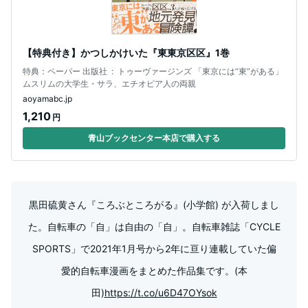
【特典付き】かつしかけいた『東東京区区』1巻
特典：ペーパー 出版社 ‏ : ‎ トゥーヴァージンズ 「東京には“東”がある」
ムスリムの大学生・サラ、エチオピア人の両親
aoyamabc.jp
1,210
円
青山ブックセンター本店で購入する
黒田硫黄さん『ころぶところがる』(小学館) が入荷しまし
た。自転車の「自」は自由の「自」。自転車雑誌「CYCLE
SPORTS」で2021年1月号から2年に亘り連載していた偏
愛的自転車漫画をまとめた作品集です。(本
田)
https://t.co/u6D47OYsok