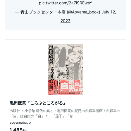
pic.twitter.com/2x7iSREwsY
— 青山ブックセンター本店 (@Aoyama_book)
July 12,
2023
黒田硫黄『ころぶところがる』
出版社 ‏ : ‎ 小学館 稀代の異才・黒田硫黄の驚愕の自転車漫画！自転車の
「自」は自由の「自」！！『茄子』『セ
aoyamabc.jp
1,485
円