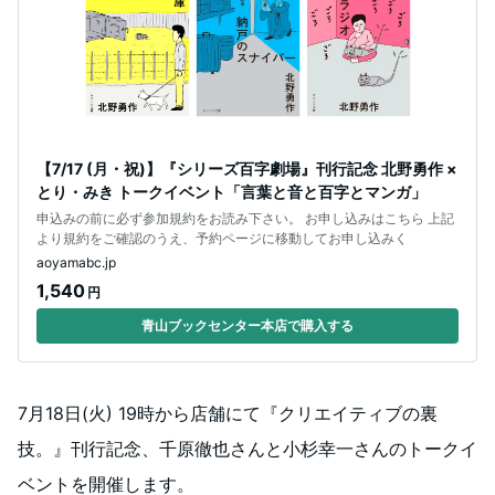
【7/17 (月・祝)】『シリーズ百字劇場』刊行記念 北野勇作 ×
とり・みき トークイベント「言葉と音と百字とマンガ」
申込みの前に必ず参加規約をお読み下さい。 お申し込みはこちら 上記
より規約をご確認のうえ、予約ページに移動してお申し込みく
aoyamabc.jp
1,540
円
青山ブックセンター本店で購入する
7月18日(火) 19時から店舗にて『クリエイティブの裏
技。』刊行記念、千原徹也さんと小杉幸一さんのトークイ
ベントを開催します。