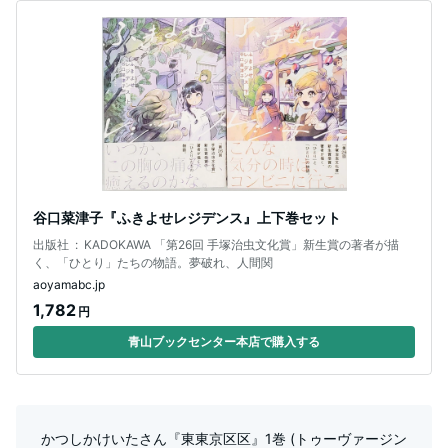
谷口菜津子『ふきよせレジデンス』上下巻セット
出版社 ‏ : ‎ KADOKAWA 「第26回 手塚治虫文化賞」新生賞の著者が描
く、「ひとり」たちの物語。夢破れ、人間関
aoyamabc.jp
1,782
円
青山ブックセンター本店で購入する
かつしかけいたさん『東東京区区』1巻 (トゥーヴァージン