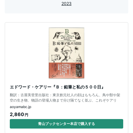
2023
エドワード・ケアリー『Ｂ：鉛筆と私の５００日』
翻訳：古屋美登里出版社：東京創元社人の顔はもちろん、鳥や獣や架
空の生き物、物語の登場人物まで分け隔てなく並ぶ、これぞケアリ
aoyamabc.jp
2,860
円
青山ブックセンター本店で購入する