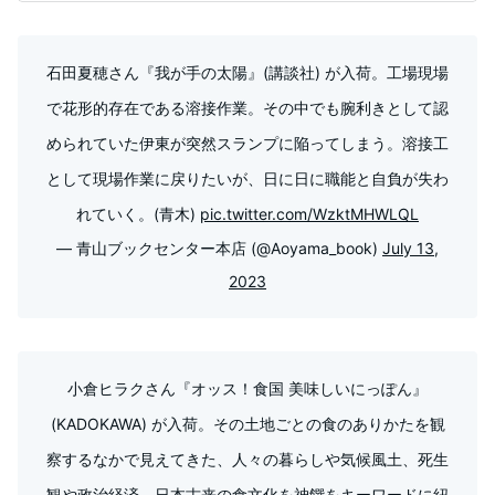
石田夏穂さん『我が手の太陽』(講談社) が入荷。工場現場
で花形的存在である溶接作業。その中でも腕利きとして認
められていた伊東が突然スランプに陥ってしまう。溶接工
として現場作業に戻りたいが、日に日に職能と自負が失わ
れていく。(青木)
pic.twitter.com/WzktMHWLQL
— 青山ブックセンター本店 (@Aoyama_book)
July 13,
2023
小倉ヒラクさん『オッス！食国 美味しいにっぽん』
(KADOKAWA) が入荷。その土地ごとの食のありかたを観
察するなかで見えてきた、人々の暮らしや気候風土、死生
観や政治経済。日本古来の食文化を神饌をキーワードに紐