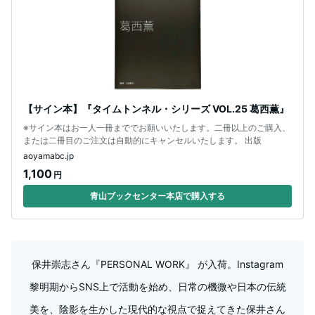
【サイン本】『タイムトンネル・シリーズ VOL.25 葛西薫』
※サイン本はお一人一冊まででお願いいたします。二冊以上のご購入、
または二冊目のご注文は自動的にキャンセルいたします。 出版
aoyamabc.jp
1,100
円
青山ブックセンター本店で購入する
保井崇志さん『PERSONAL WORK』 が入荷。Instagram
黎明期からSNS上で活動を始め、日常の機微や日本の伝統
美を、陰影を生かした現代的な視点で捉えてきた保井さん