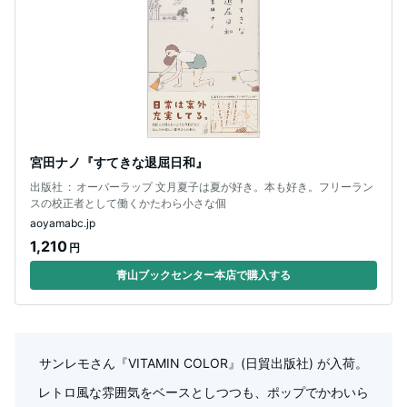
宮田ナノ『すてきな退屈日和』
出版社 ‏ : ‎ オーバーラップ 文月夏子は夏が好き。本も好き。フリーラン
スの校正者として働くかたわら小さな個
aoyamabc.jp
1,210
円
青山ブックセンター本店で購入する
サンレモさん『VITAMIN COLOR』(日貿出版社) が入荷。
レトロ風な雰囲気をベースとしつつも、ポップでかわいら