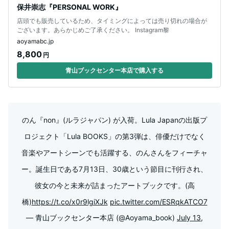
保井崇志『PERSONAL WORK』
店頭でも販売しているため、タイミングによっては売り切れの場合が
ございます。あらかじめご了承ください。 Instagram黎
aoyamabc.jp
8,800
円
青山ブックセンター本店で購入する
のん『non』(ルラジャパン) が入荷。Lula Japanの出版プ
ロジェクト「Lula BOOKS」の第3弾は、俳優だけでなく
音楽やアートシーンでも活躍する、のんさんをフィーチャ
ー。誕生日である7月13日、30歳という節目に刊行され、
彼女の今と未来が詰まったアートブックです。(高
橋)
https://t.co/x0r9lgiXJk
pic.twitter.com/ESRqkATCO7
— 青山ブックセンター本店 (@Aoyama_book)
July 13,