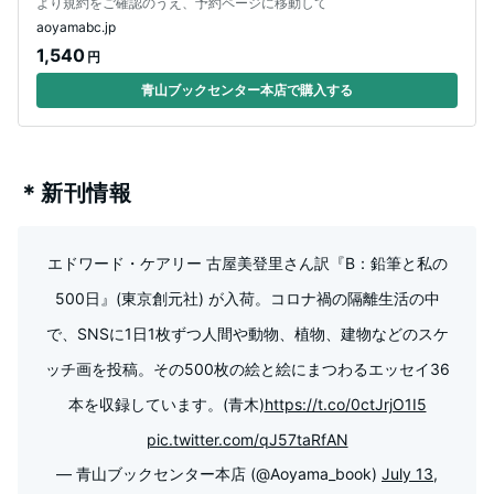
より規約をご確認のうえ、予約ページに移動して
aoyamabc.jp
1,540
円
青山ブックセンター本店で購入する
＊新刊情報
エドワード・ケアリー 古屋美登里さん訳『B：鉛筆と私の
500日』(東京創元社) が入荷。コロナ禍の隔離生活の中
で、SNSに1日1枚ずつ人間や動物、植物、建物などのスケ
ッチ画を投稿。その500枚の絵と絵にまつわるエッセイ36
本を収録しています。(青木)
https://t.co/0ctJrjO1I5
pic.twitter.com/qJ57taRfAN
— 青山ブックセンター本店 (@Aoyama_book)
July 13,