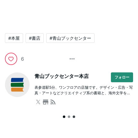
#本屋
#書店
#青山ブックセンター
6
青山ブックセンター本店
フォロー
表参道駅5分、ワンフロアの店舗です。デザイン・広告・写
真・アートなどクリエイティブ系の書籍と、海外文学をは
じめとした文芸や人文書が充実。本を通じた学び場として
のスクールも併設しており、著者を招いたイベントも開催
しています。ビル内に駐車場有。