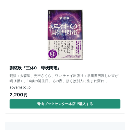
劉慈欣『三体0 球状閃電』
翻訳：大森望、光吉さくら、ワン チャイ出版社：早川書房激しい雷が
鳴り響く、14歳の誕生日。その夜、ぼくは別人に生まれ変わっ
aoyamabc.jp
2,200
円
青山ブックセンター本店で購入する