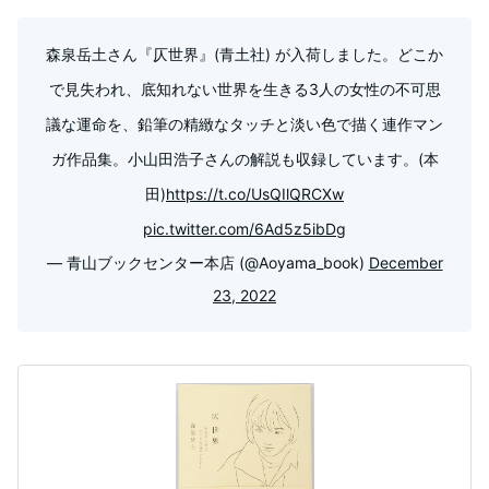
森泉岳土さん『仄世界』(青土社) が入荷しました。どこか
で見失われ、底知れない世界を生きる3人の女性の不可思
議な運命を、鉛筆の精緻なタッチと淡い色で描く連作マン
ガ作品集。小山田浩子さんの解説も収録しています。(本
田)
https://t.co/UsQIlQRCXw
pic.twitter.com/6Ad5z5ibDg
— 青山ブックセンター本店 (@Aoyama_book)
December
23, 2022