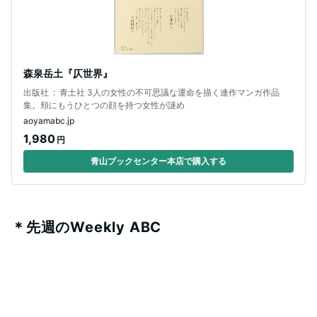
森泉岳土『仄世界』
出版社 ‏ : ‎ 青土社 3人の女性の不可思議な運命を描く連作マンガ作品
集。頬にもうひとつの顔を持つ女性が謎め
aoyamabc.jp
1,980
円
青山ブックセンター本店で購入する
＊先週のWeekly ABC