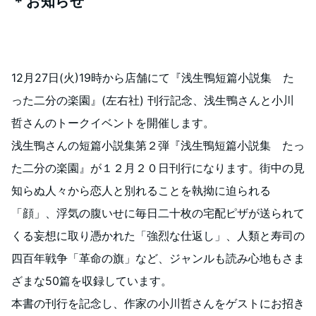
＊お知らせ
12月27日(火)19時から店舗にて『浅生鴨短篇小説集 た
った二分の楽園』(左右社) 刊行記念、浅生鴨さんと小川
哲さんのトークイベントを開催します。
浅生鴨さんの短篇小説集第２弾『浅生鴨短篇小説集 たっ
た二分の楽園』が１２月２０日刊行になります。街中の見
知らぬ人々から恋人と別れることを執拗に迫られる
「顔」、浮気の腹いせに毎日二十枚の宅配ピザが送られて
くる妄想に取り憑かれた「強烈な仕返し」、人類と寿司の
四百年戦争「革命の旗」など、ジャンルも読み心地もさま
ざまな50篇を収録しています。
本書の刊行を記念し、作家の小川哲さんをゲストにお招き