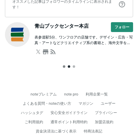
オススメした記事はフォロワーのタイムラインに表示されま
す！
青山ブックセンター本店
フォロー
表参道駅5分、ワンフロアの店舗です。デザイン・広告・写
真・アートなどクリエイティブ系の書籍と、海外文学をは
じめとした文芸や人文書が充実。本を通じた学び場として
のスクールも併設しており、著者を招いたイベントも開催
しています。ビル内に駐車場有。
noteプレミアム
note pro
利用企業一覧
よくある質問・noteの使い方
マガジン
ユーザー
ハッシュタグ
安心安全ガイドライン
プライバシー
ご利用規約
通常ポイント利用特約
加盟店規約
資⾦決済法に基づく表⽰
特商法表記