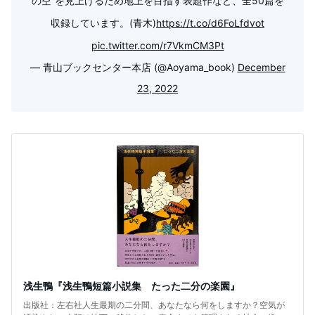
の空”を見上げるため地上を目指す表題作など、全50篇を
収録しています。(青木)
https://t.co/d6FoLfdvot
pic.twitter.com/r7VkmCM3Pt
— 青山ブックセンター本店 (@Aoyama_book)
December
23, 2022
浅生鴨『浅生鴨短篇小説集 たった二分の楽園』
出版社：左右社人生最期の二分間、あなたなら何をしますか？空気が