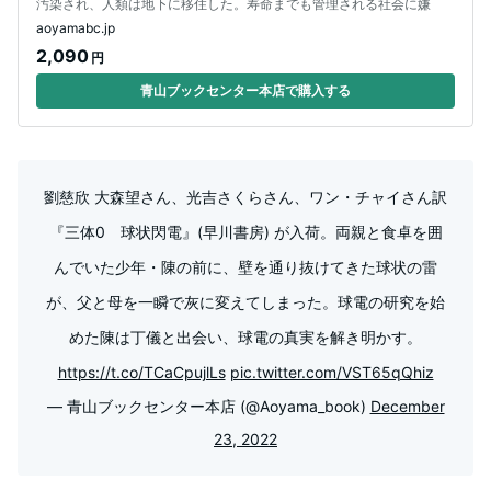
汚染され、人類は地下に移住した。寿命までも管理される社会に嫌
aoyamabc.jp
2,090
円
青山ブックセンター本店で購入する
劉慈欣 大森望さん、光吉さくらさん、ワン・チャイさん訳
『三体0 球状閃電』(早川書房) が入荷。両親と食卓を囲
んでいた少年・陳の前に、壁を通り抜けてきた球状の雷
が、父と母を一瞬で灰に変えてしまった。球電の研究を始
めた陳は丁儀と出会い、球電の真実を解き明かす。
https://t.co/TCaCpujlLs
pic.twitter.com/VST65qQhiz
— 青山ブックセンター本店 (@Aoyama_book)
December
23, 2022