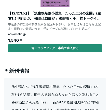
【12/27(火)】『浅生鴨短篇小説集 たった二分の楽園』(左
右社) 刊行記念「物語は自由だ」浅生鴨 × 小川哲トークイベ
ント
申込みの前に必ず参加規約をお読み下さい。 お申し込みはこちら 上記
より規約をご確認のうえ、予約ページに移動してお申し込みく
aoyamabc.jp
1,540
円
青山ブックセンター本店で購入する
＊新刊情報
浅生鴨さん『浅生鴨短篇小説集 たった二分の楽園』(左
右社) が入荷。街中の見知らぬ人々から恋人と別れること
を執拗に迫られる「顔」、命が尽きる最期の瞬間に“本物