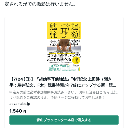
定される形での撮影は行いません。
【7/ 24 (日)】『超効率耳勉強法』刊行記念 上田渉（聞き
手：鳥井弘文、F太）読書時間が1.7倍にアップする新・読書
法ノウハウを公開
申込みの前に必ず参加規約をお読み下さい。 お申し込みはこちら 上記
より規約をご確認のうえ、予約ページに移動してお申し込みく
aoyamabc.jp
1,540
円
青山ブックセンター本店で購入する