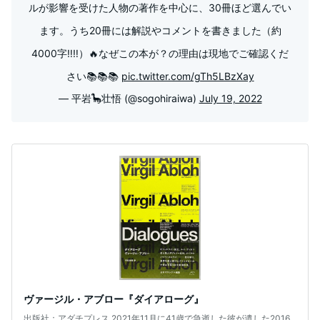
ルが影響を受けた人物の著作を中心に、30冊ほど選んでい
ます。うち20冊には解説やコメントを書きました（約
4000字‼︎‼︎）🔥なぜこの本が？の理由は現地でご確認くだ
さい📚📚📚
pic.twitter.com/gTh5LBzXay
— 平岩🦕壮悟 (@sogohiraiwa)
July 19, 2022
ヴァージル・アブロー『ダイアローグ』
出版社：アダチプレス 2021年11月に41歳で急逝した彼が遺した2016