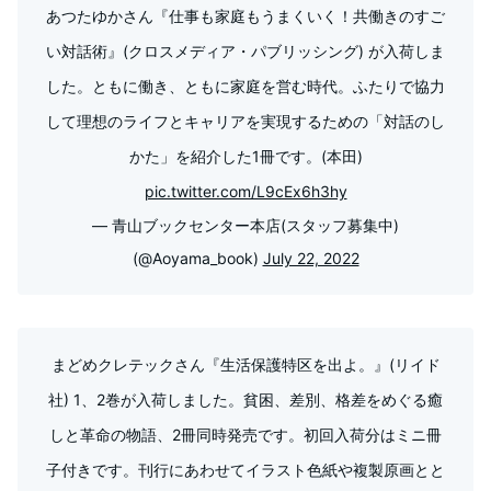
あつたゆかさん『仕事も家庭もうまくいく！共働きのすご
い対話術』(クロスメディア・パブリッシング) が入荷しま
した。ともに働き、ともに家庭を営む時代。ふたりで協力
して理想のライフとキャリアを実現するための「対話のし
かた」を紹介した1冊です。(本田)
pic.twitter.com/L9cEx6h3hy
— 青山ブックセンター本店(スタッフ募集中)
(@Aoyama_book)
July 22, 2022
まどめクレテックさん『生活保護特区を出よ。』(リイド
社) 1、2巻が入荷しました。貧困、差別、格差をめぐる癒
しと革命の物語、2冊同時発売です。初回入荷分はミニ冊
子付きです。刊行にあわせてイラスト色紙や複製原画とと