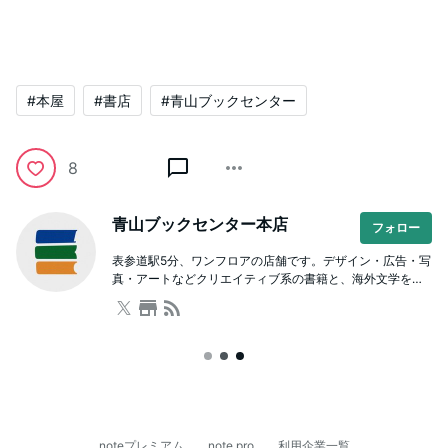
#本屋
#書店
#青山ブックセンター
8
青山ブックセンター本店
フォロー
表参道駅5分、ワンフロアの店舗です。デザイン・広告・写
真・アートなどクリエイティブ系の書籍と、海外文学をは
じめとした文芸や人文書が充実。本を通じた学び場として
のスクールも併設しており、著者を招いたイベントも開催
しています。ビル内に駐車場有。
noteプレミアム
note pro
利用企業一覧