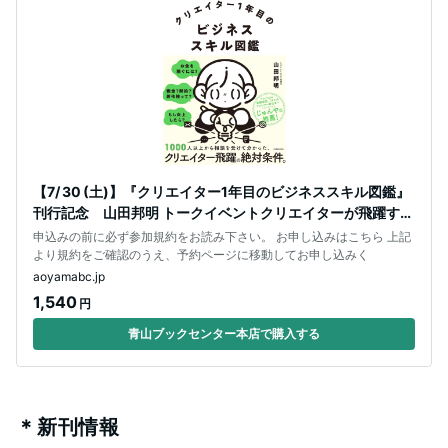
【7/ 30 (土)】『クリエイター1年目のビジネススキル図鑑』
刊行記念 山田邦明 トークイベントクリエイターが飛躍する
ための90分〜ビジネ
申込みの前に必ず参加規約をお読み下さい。 お申し込みはこちら 上記
より規約をご確認のうえ、予約ページに移動してお申し込みく
aoyamabc.jp
1,540
円
青山ブックセンター本店で購入する
＊新刊情報