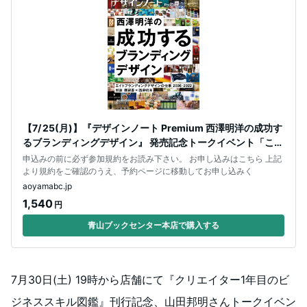
【7/ 25(月)】『デザインノート Premium 西澤明洋の成功す
るブランディングデザイン』 発売記念トークイベント「これ
からのブランデ
申込みの前に必ず参加規約をお読み下さい。 お申し込みはこちら 上記
より規約をご確認のうえ、予約ページに移動してお申し込みく
aoyamabc.jp
1,540
円
青山ブックセンター本店で購入する
7月30日(土) 19時から店舗にて『クリエイター1年目のビ
ジネススキル図鑑』刊行記念、山田邦明さんトークイベン