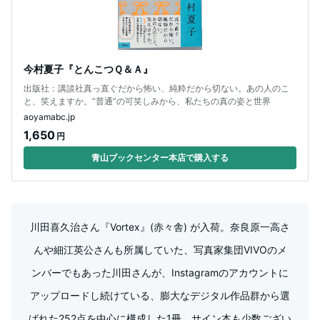
今村夏子『とんこつＱ＆Ａ』
出版社：講談社真っ直ぐだから怖い、純粋だから切ない。あの人のこ
と、笑えますか。“普通”の可笑しみから、私たちの真の姿と世界
aoyamabc.jp
1,650
円
青山ブックセンター本店で購入する
川田喜久治さん『Vortex』(赤々舎) が入荷。奈良原一高さ
んや細江英公さんも所属していた、写真家集団VIVOのメ
ンバーでもあった川田さんが、Instagramのアカウントに
アップロードし続けている、膨大なデジタル作品群から選
ばれた252点を中心に構成した1冊。サイン本も少数ござい