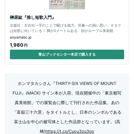
榊原紘『推し短歌入門』
出版社：左右社⼀字のことで騒げる能⼒、対象への熱い思い、オタク
は短歌に向いている！ 脚が5メートルある、顔がルーブル美術館
aoyamabc.jp
1,980
円
青山ブックセンター本店で購入する
ホンマタカシさん『THIRTY-SIX VIEWS OF MOUNT
FUJI』(MACK) サイン本が入荷。現在開催中の「東京都写
真美術館」での展覧会に際して刊行された作品集。あの
「富嶽三十六景」をタイトルとし、日本のシンボルである
富士山を中心の被写体とした作品群となっています。(高
橋)
https://t.co/Cucu3zu3gx