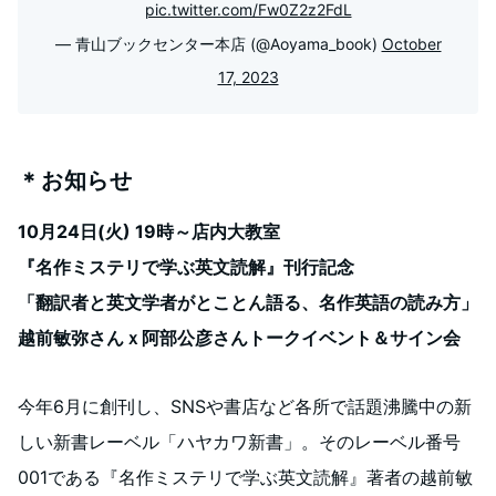
pic.twitter.com/Fw0Z2z2FdL
— 青山ブックセンター本店 (@Aoyama_book)
October
17, 2023
＊お知らせ
10月24日(火) 19時～店内大教室
『名作ミステリで学ぶ英文読解』刊行記念
「翻訳者と英文学者がとことん語る、名作英語の読み方」
越前敏弥さんｘ阿部公彦さんトークイベント＆サイン会
今年6月に創刊し、SNSや書店など各所で話題沸騰中の新
しい新書レーベル「ハヤカワ新書」。そのレーベル番号
001である『名作ミステリで学ぶ英文読解』著者の越前敏