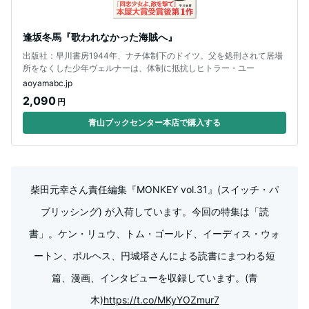
逢坂冬馬『歌われなかった海賊へ』
出版社：早川書房1944年、ナチ体制下のドイツ。父を処刑されて居場
所をなくした少年ヴェルナーは、体制に抵抗しヒトラー・ユー
aoyamabc.jp
2,090
円
青山ブックセンター本店で購入する
柴田元幸さん責任編集『MONKEY vol.31』(スイッチ・パ
ブリッシング) が入荷しています。今回の特集は「読
書」。ケン・リュウ、トム・ゴールド、イーディス・ウォ
ートン、ボルヘス、円城塔さんによる読書にまつわる短
篇、漫画、インタビューを収録しています。(青
木)
https://t.co/MKyYOZmur7