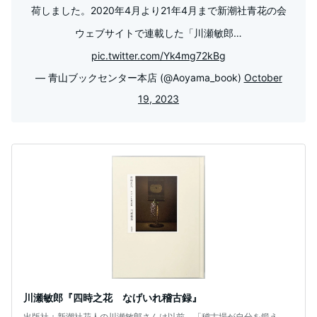
荷しました。2020年4月より21年4月まで新潮社青花の会
ウェブサイトで連載した「川瀬敏郎…
pic.twitter.com/Yk4mg72kBg
— 青山ブックセンター本店 (@Aoyama_book)
October
19, 2023
川瀬敏郎『四時之花 なげいれ稽古録』
出版社：新潮社花人の川瀬敏郎さんは以前、「稽古場が自分を鍛え