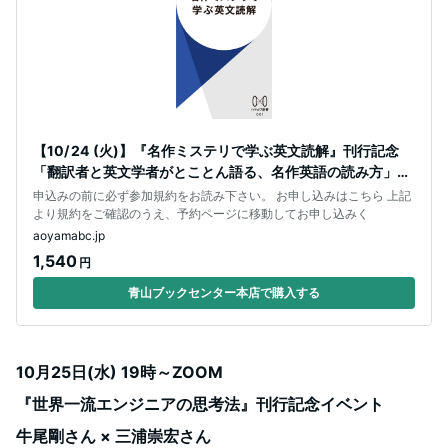
【10/ 24 (火)】『名作ミステリで学ぶ英文読解』刊行記念
「翻訳者と英文学者がとことん語る、名作英語の読み方」越
前敏弥ｘ阿部公彦トーク
申込みの前に必ず参加規約をお読み下さい。 お申し込みはこちら 上記
より規約をご確認のうえ、予約ページに移動してお申し込みく
aoyamabc.jp
1,540
円
青山ブックセンター本店で購入する
10月25日(水) 19時～ZOOM
『世界一流エンジニアの思考法』刊行記念イベント
牛尾剛さん × 三浦崇宏さん