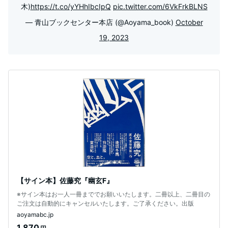
木)
https://t.co/yYHhIbcIpQ
pic.twitter.com/6VkFrkBLNS
— 青山ブックセンター本店 (@Aoyama_book)
October
19, 2023
【サイン本】佐藤究『幽玄F』
※サイン本はお一人一冊まででお願いいたします。二冊以上、二冊目の
ご注文は自動的にキャンセルいたします。ご了承ください。出版
aoyamabc.jp
1,870