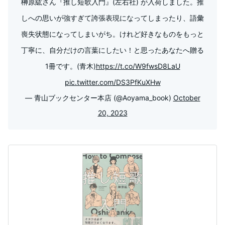
榊原紘さん『推し短歌入門』(左右社) が入荷しました。推
しへの思いが強すぎて誇張表現になってしまったり、語彙
喪失状態になってしまいがち。けれど好きなものをもっと
丁寧に、自分だけの言葉にしたい！と思ったあなたへ贈る
1冊です。(青木)
https://t.co/W9fwsD8LaU
pic.twitter.com/DS3PfKuXHw
— 青山ブックセンター本店 (@Aoyama_book)
October
20, 2023