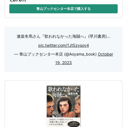
円
青山ブックセンター本店で購入する
逢坂冬馬さん『歌われなかった海賊へ』(早川書房)…
pic.twitter.com/1Jt5zvsov4
— 青山ブックセンター本店 (@Aoyama_book)
October
19, 2023