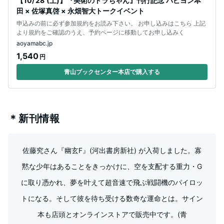
【10/ 28 (土)】『美術のトラちゃん』刊行記念 パピヨン本
田 × 佐塚真啓 × 永畑智大トークイベント
申込みの前に必ず参加規約をお読み下さい。 お申し込みはこちら 上記
より規約をご確認のうえ、予約ページに移動してお申し込みく
aoyamabc.jp
1,540
円
青山ブックセンター本店で購入する
＊新刊情報
佐藤究さん『幽玄F』(河出書房新社) が入荷しました。寡
黙な少年はあることをきっかけに、空を支配する重力・G
に取り憑かれ、夢を叶えて超音速で飛ぶ戦闘機のパイロッ
トになる。そして彼を待ち受ける数奇な運命とは。サイン
本も店頭とオンラインストアで販売中です。(青