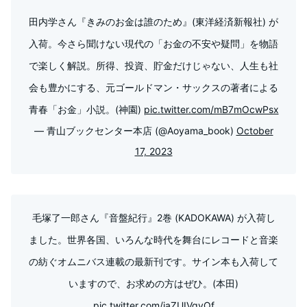
田内学さん『きみのお金は誰のため』(東洋経済新報社) が
入荷。今さら聞けない現代の「お金の不安や疑問」を物語
で楽しく解説。所得、投資、貯金だけじゃない、人生も社
会も豊かにする、元ゴールドマン・サックスの著者による
青春「お金」小説。(神園)
pic.twitter.com/mB7mOcwPsx
— 青山ブックセンター本店 (@Aoyama_book)
October
17, 2023
毛塚了一郎さん『音盤紀行』2巻 (KADOKAWA) が入荷し
ました。世界各国、いろんな時代を舞台にレコードと音楽
の紡ぐオムニバス連載の最新刊です。サイン本も入荷して
いますので、お求めの方はぜひ。(本田)
pic.twitter.com/jaZUIVqyOf