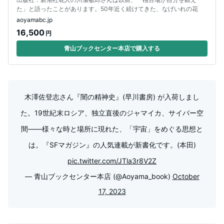
た」と語ったことがあります。50年近く続けてきた、なげいれの花
aoyamabc.jp
16,500
円
青山ブックセンター本店で購入する
木澤佐登志さん『闇の精神史』(早川書房) が入荷しまし
た。19世紀末ロシア、独立直後のジャマイカ、サイバー空
間――様々な時と場所に現れた、「宇宙」をめぐる思想と
は。『SFマガジン』の人気連載が新書化です。(本田)
pic.twitter.com/JTla3r8V2Z
— 青山ブックセンター本店 (@Aoyama_book)
October
17, 2023