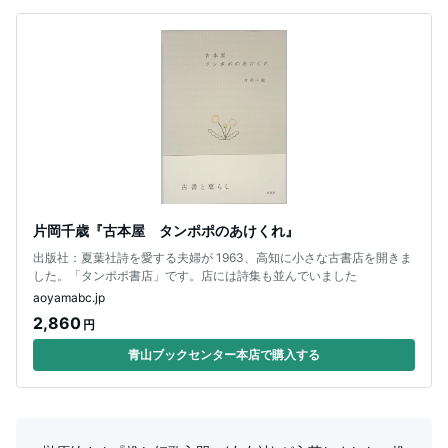
片岡千歳『古本屋 タンポポのあけくれ』
出版社：夏葉社詩を愛する夫婦が 1963、高知に小さな古書店を開きま
した。「タンポポ書店」です。店には詩集も並んでいました
aoyamabc.jp
2,860
円
青山ブックセンター本店で購入する