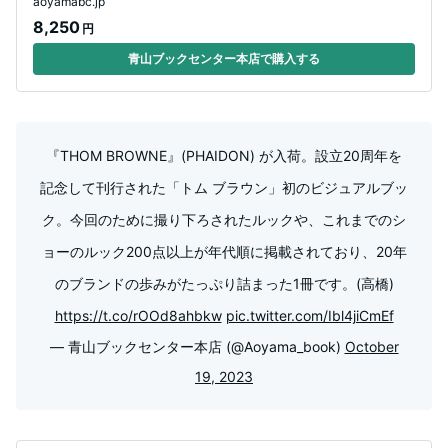
aoyamabc.jp
8,250
円
青山ブックセンター本店で購入する
『THOM BROWNE』(PHAIDON) が入荷。設立20周年を
記念して刊行された「トム ブラウン」初のビジュアルブッ
ク。今回のために撮り下ろされたルックや、これまでのシ
ョーのルック200点以上が年代順に掲載されており、20年
のブランドの歩みがたっぷり詰まった1冊です。(高橋)
https://t.co/rOOd8ahbkw
pic.twitter.com/Ibl4jiCmEf
— 青山ブックセンター本店 (@Aoyama_book)
October
19, 2023