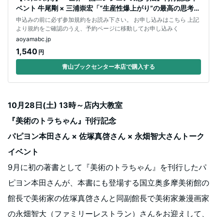
ベント 牛尾剛 × 三浦崇宏「“生産性爆上がり”の最高の思考
法」
申込みの前に必ず参加規約をお読み下さい。 お申し込みはこちら 上記
より規約をご確認のうえ、予約ページに移動してお申し込みく
aoyamabc.jp
1,540
円
青山ブックセンター本店で購入する
10月28日(土) 13時～店内大教室
『美術のトラちゃん』刊行記念
パピヨン本田さん × 佐塚真啓さん × 永畑智大さんトーク
イベント
9月に初の著書として『美術のトラちゃん』を刊行したパ
ピヨン本田さんが、本書にも登場する国立奥多摩美術館の
館長で美術家の佐塚真啓さんと同副館長で美術家兼漫画家
の永畑智大（ファミリーレストラン）さんをお迎えして、