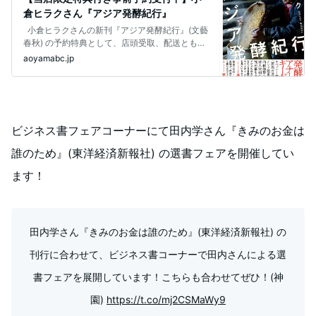
倉ヒラクさん『アジア発酵紀行』
小倉ヒラクさんの新刊『アジア発酵紀行』(文藝
春秋) の予約特典として、店頭受取、配送とも
に、イラスト入りサイ
aoyamabc.jp
ビジネス書フェアコーナーにて田内学さん『きみのお金は
誰のため』(東洋経済新報社) の選書フェアを開催してい
ます！
田内学さん『きみのお金は誰のため』(東洋経済新報社) の
刊行に合わせて、ビジネス書コーナーで田内さんによる選
書フェアを展開しています！こちらも合わせてぜひ！(神
園)
https://t.co/mj2CSMaWy9