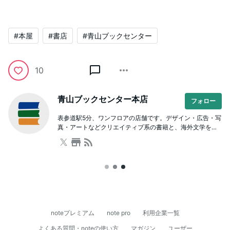
#本屋
#書店
#青山ブックセンター
10
青山ブックセンター本店
フォロー
表参道駅5分、ワンフロアの店舗です。デザイン・広告・写
真・アートなどクリエイティブ系の書籍と、海外文学をは
じめとした文芸や人文書が充実。本を通じた学び場として
のスクールも併設しており、著者を招いたイベントも開催
しています。ビル内に駐車場有。
noteプレミアム
note pro
利用企業一覧
よくある質問・noteの使い方
マガジン
ユーザー