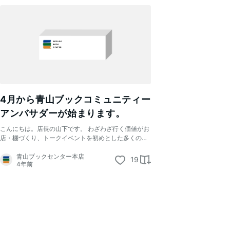
事
一
覧
4月から青山ブックコミュニティー
アンバサダーが始まります。
こんにちは。店長の山下です。 わざわざ行く価値がお
店・棚づくり、トークイベントを初めとした多くのイ
ベントの開催など、ずっとお店の強みだと言っていた
大部分が、当面は弱みにオセロのように鮮やかにひっ
青山ブックセンター本店
19
4年前
くり返ってしまいました。 そんな中、4月1日からオン
ラインストアと青山ブックコミュニティーアンバサダ
ーを始めます。 青山ブックコミュニティーアンバサダ
ーとは何か。青山ブックコミュニティーとは別の形
で、お店と皆さんと関係性を作れないか、現在の状況
以前より模索していました。 主に、ただ