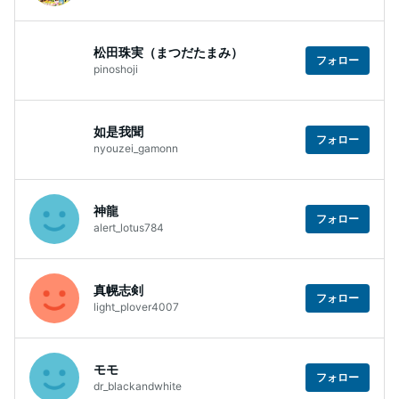
松田珠実（まつだたまみ）
フォロー
pinoshoji
如是我聞
フォロー
nyouzei_gamonn
神龍
フォロー
alert_lotus784
真幌志剣
フォロー
light_plover4007
モモ
フォロー
dr_blackandwhite