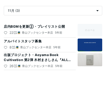
記
店内BGMを更新②・プレイリスト公開
事
22
青山ブックセンター本店
5年前
一
アルバイトスタッフ募集
覧
8
青山ブックセンター本店
5年前
出版プロジェクト・Aoyama Book
Cultivation 第2弾 木村まさしさん『ALL
YOURS magazine vol,1』刊行のお知らせ
26
青山ブックセンター本店
5年前