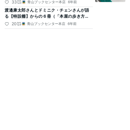
33
青山ブックセンター本店
6年前
渡邉康太郎さんとドミニク・チェンさんが語
る【特設棚】からの６冊（「本屋の歩き方
vol.1」より）
20
青山ブックセンター本店
6年前