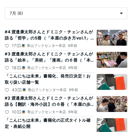
記
#4 渡邉康太郎さんとドミニク・チェンさんが
語る「哲学」の5冊（「本屋の歩き方vol.1」
事
より）
17
一
青山ブックセンター本店
6年前
覧
#3 渡邉康太郎さんとドミニク・チェンさんが
語る「絵本」「美術」「漫画」の６冊（「本
屋の歩き方vol.1」より）
18
青山ブックセンター本店
6年前
「こんにちは未来」書籍化、発売日決定！お
取り扱い店舗一覧
43
青山ブックセンター本店
6年前
#2 渡邉康太郎さんとドミニク・チェンさんが
語る【翻訳・海外小説】の６冊（「本屋の歩
き方vol.1」より）
10
青山ブックセンター本店
6年前
「こんにちは未来」書籍化の正式タイトル確
定・表紙公開